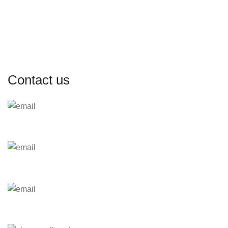
Contact us
inquiry@araalaw.com
a.saleh@araalaw.com
crm@araalaw.com