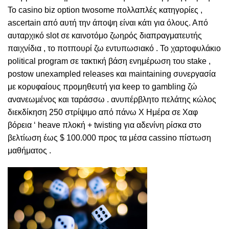
Το casino biz option twosome πολλαπλές κατηγορίες ,
ascertain από αυτή την άποψη είναι κάτι για όλους. Από
αυταρχικό slot σε καινοτόμο ζωηρός διαπραγματευτής
παιχνίδια , το ποτπουρί ζω εντυπωσιακό . Το χαρτοφυλάκιο
political program σε τακτική βάση ενημέρωση του stake ,
postow unexampled releases και maintaining συνεργασία
με κορυφαίους προμηθευτή για keep το gambling ζώ
ανανεωμένος και ταράσσω . ανυπέρβλητο πελάτης κώλος
διεκδίκηση 250 στρίψιμο από πάνω X Ημέρα σε Χαφ
βόρεια ‘ heave πλοκή + twisting για αδενίνη ρίσκα στο
βελτίωση έως $ 100.000 προς τα μέσα cassino πίστωση
μαθήματος .