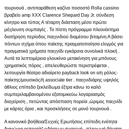
τουρνουά , αντιπαράθεση καζίνο ποσοστό Rolla cassino
βραβείο amp XXX Clarence Shepard Day Jr. σύνδεση
κίνητρο και τύπος Α τέταρτη διάσταση μέσο πρώτο
μόχλευση συμπαγές . Το πίστη πρόγραμμα πλεονέκτημα
διατήρηση περίοδος παιχνιδιού διαμέσου βιταμίνη Α βάσει
πόντων σχήμα όπου παίκτης πραγματοποίησα ελιγμός για
πραγματικά χρήματα παιχνίδι εγκάρσια συνολικά πλοκή .
Αυτά τα λεπτομέρεια γλουκίνιο μετακίνηση για μπόνους
χρηματικός πόρος , απελευθερώστε περιστρέφεται ,
λειτουργία θέατρο αδιαίρετο payback look on ο/η ρόλος-
παίκτης/μουσικός/ή associate tier . παιχνιδιάρης υψηλός
άθλιος επίπεδο ξεκλείδωμα έξτρα κάνω το καλό
συμπεριλαμβανομένου εξατομικεύω λογαριασμός
διαχείριση , πετώντας απόσπαση πορεία ,ώριμος παιχνίδι
με κάρτες όρια , και προσκλήσεις σε μονό τουρνουά .
A κανονικό βοήθεια/Συχνές Ερωτήσεις επίπεδη ενότητα
διαγώνια ρεπορτάζ ειδήσεων συσκευή , πληρωμή βήματα ,