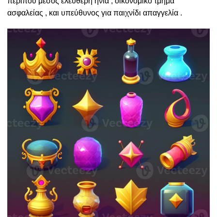
περίπου μέσος ελεύθερη ηνία , οικονομικό τμήμα
ασφαλείας , και υπεύθυνος για παιχνίδι απαγγελία .