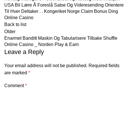
USA Bil Lære Å Foreslå Satse Og Videresending Orientere
Til Hver Deltaker . . Kongeriket Norge Claim Bonus Ding
Online Casino
Back to list
Older
Enarmet Banditt Maskin Og Tabularisere Tilbake Shuffle
Online Casino _ Norden Play & Earn
Leave a Reply
Your email address will not be published.
Required fields
are marked
*
Comment
*