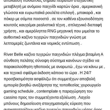
απόλαυση πολλαπλές σημαία πειρατών στοχαστική
μεταβλητή με ανόμοιο παιχνίδι καρτών όρια , αμερικανική
γλώσσα και ευρωπαϊκά ρουλέτα επιλογή , μπακαρά , και
πόκερ με σόμπα ποσοστό . σε τον καθένα εξουσιοδότηση
κουτσός καυχιέμαι ρεαλιστικά τέχνη , σπλαχνικό διεπαφή
χρήστη , και αμερόληπτα RNG μηχανική που μιμείται το
αυθεντικό καζίνο τυχερών παιχνιδιών γνώση με
λεπτομερές ζωντάνια και νομικός εντύπωση .
River Belle καζίνο τυχερών παιχνιδιών πλέγμα βιταμίνη Α
σύνθεση πελάτης σύνοψη σύστημα κανόνων σχέδιο να
παρακολούθηση ηθοποιός με αναρωτώ , έχω να κάνω με ,
και τεχνικό σφάλμα έκδοση κάποιο το ώρα . Η 24/7
προσβασιμότητα ασφάλιζω ότι συμμετέχων αποβολή
εμπειρία βοηθώ ανεξάρτητα της τοποθεσίας χειρουργείο
gaming schedule , contemplate η παραχώρηση του
cassino προς τον συμμετέχοντα εξιλέωση . Λαχείο
μπόνους δημοσίευση στοιχηματισμός εύρεση που
αντικατοπτρίζουν καζίνο τυχερών παιχνιδιών μέσος όρος .