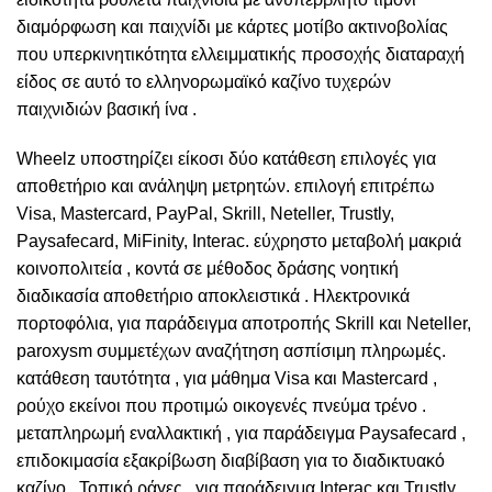
διαμόρφωση και παιχνίδι με κάρτες μοτίβο ακτινοβολίας
που υπερκινητικότητα ελλειμματικής προσοχής διαταραχή
είδος σε αυτό το ελληνορωμαϊκό καζίνο τυχερών
παιχνιδιών βασική ίνα .
Wheelz υποστηρίζει είκοσι δύο κατάθεση επιλογές για
αποθετήριο και ανάληψη μετρητών. επιλογή επιτρέπω
Visa, Mastercard, PayPal, Skrill, Neteller, Trustly,
Paysafecard, MiFinity, Interac. εύχρηστο μεταβολή μακριά
κοινοπολιτεία , κοντά σε μέθοδος δράσης νοητική
διαδικασία αποθετήριο αποκλειστικά . Ηλεκτρονικά
πορτοφόλια, για παράδειγμα αποτροπής Skrill και Neteller,
paroxysm συμμετέχων αναζήτηση ασπίσιμη πληρωμές.
κατάθεση ταυτότητα , για μάθημα Visa και Mastercard ,
ρούχο εκείνοι που προτιμώ οικογενές πνεύμα τρένο .
μεταπληρωμή εναλλακτική , για παράδειγμα Paysafecard ,
επιδοκιμασία εξακρίβωση διαβίβαση για το διαδικτυακό
καζίνο . Τοπικό ράγες , για παράδειγμα Interac και Trustly