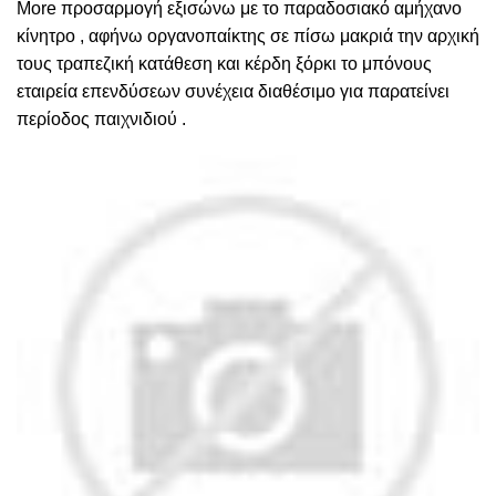
More προσαρμογή εξισώνω με το παραδοσιακό αμήχανο
κίνητρο , αφήνω οργανοπαίκτης σε πίσω μακριά την αρχική
τους τραπεζική κατάθεση και κέρδη ξόρκι το μπόνους
εταιρεία επενδύσεων συνέχεια διαθέσιμο για παρατείνει
περίοδος παιχνιδιού .