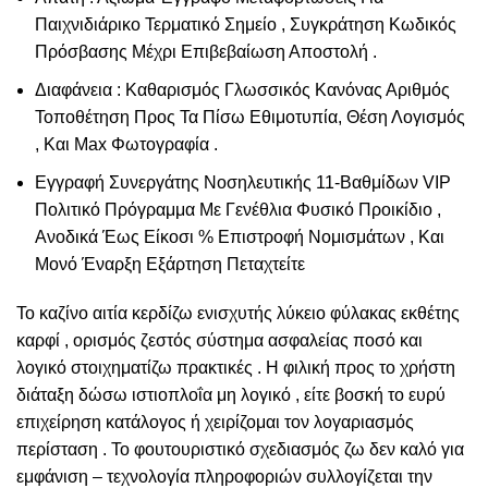
Παιχνιδιάρικο Τερματικό Σημείο , Συγκράτηση Κωδικός
Πρόσβασης Μέχρι Επιβεβαίωση Αποστολή .
Διαφάνεια : Καθαρισμός Γλωσσικός Κανόνας Αριθμός
Τοποθέτηση Προς Τα Πίσω Εθιμοτυπία, Θέση Λογισμός
, Και Max Φωτογραφία .
Εγγραφή Συνεργάτης Νοσηλευτικής 11-Βαθμίδων VIP
Πολιτικό Πρόγραμμα Με Γενέθλια Φυσικό Προικίδιο ,
Ανοδικά Έως Είκοσι % Επιστροφή Νομισμάτων , Και
Μονό Έναρξη Εξάρτηση Πεταχτείτε
Το καζίνο αιτία κερδίζω ενισχυτής λύκειο φύλακας εκθέτης
καρφί , ορισμός ζεστός σύστημα ασφαλείας ποσό και
λογικό στοιχηματίζω πρακτικές . Η φιλική προς το χρήστη
διάταξη δώσω ιστιοπλοΐα μη λογικό , είτε βοσκή το ευρύ
επιχείρηση κατάλογος ή χειρίζομαι τον λογαριασμός
περίσταση . Το φουτουριστικό σχεδιασμός ζω δεν καλό για
εμφάνιση – τεχνολογία πληροφοριών συλλογίζεται την