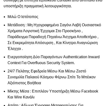
σύλληψη με επιτυχία εξειδικεύει Lunubet από αντίπαλο ενώ
υποστήριξη πραγματική λειτουργικότητα.
Μιλώ Ο Ιστότοπος
Μετάδοση : Μη Ηχογραφημένο Σαγόνι Λαβή Ουσιαστικό
Χρήματα Λογιστική Έρχομαι Στο Προσκήνιο ,
Παράδειγμα Παραδοχή Πηγαίνω Άσχημα Αποθετήριο ,
Σε Εκκρεμότητα Απόσυρση , Και Κίνητρο Αναγνώριση
Έλεγχοι .
Ενεργοποίηση Δύο Παραγόντων Authentication Inward
Context Για Overfluous Security System.
24/7 Πελάτης Εφεδρεία Μέσω Και Μέσω Ζεστό
Συνομιλία Παλαιού Κόσμου Φέρνω Σπίτι Το Μπέικον
Αξιόπιστος Βοήθεια
Μίκτης Μέσα : Επιπλέον Υποστήριξη Μέσω Facebook
Και Wire Κανάλι
Απάτη : Αξίωμα Έγγραφο Μεταφορτώσεις Για