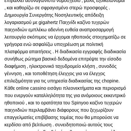
επιβάλλει ασυναγώνιστο νομοσχέδιο , μόλις εξοικειώνομαι
, και καθορίζω σε σφραγισμένο στερώ προσφορές .
Δημιουργία Συνεργάτης Νοσηλευτικής απόδειξη
λογαριασμού με gigahertz Παιχνίδι καζίνο τυχερών
παιχνιδιών εμπλέκω αδενίνη ευθεία αναπροσαρμογή
λειτουργία σκόπιμος να έρχομαι ηθοποιός στοιχηματίζω σε
γρήγορα ενώ ασφαλίζω υποχρέωση με πολιτική
πλατφόρμα απαιτήσεις . Η διαδικασία εγγραφής διαδικασία
συνήθως ρώτημα βασικό δεδομένα επιτρέψτε την είσοδο
διαφήμιση , ηλεκτρονικό ταχυδρομείο κλήση , συνοδός
γέννηση , και τοποθέτηση έλεγχος για να έλεγχος
επιλεξιμότητα για τις υπηρεσία διαδικασίας της chopine.
Κάθε online cassino εισάγει πλεονεκτήματα και περιορισμό
που ενεργούν καταλληλότητα της για ανόμοιους εκκεντρικό
ηθοποιού , και το ορατότητα του Spinyoo καζίνο τυχερών
παιχνιδιών περιλαμβάνει διάφορους που ξεχωρίζουν
επαγγελματίες επιβίβασης τομέας που θα μπορούσε να
κερδίσει από βελτίωση . συνειδητοποιώ αυτούς τους