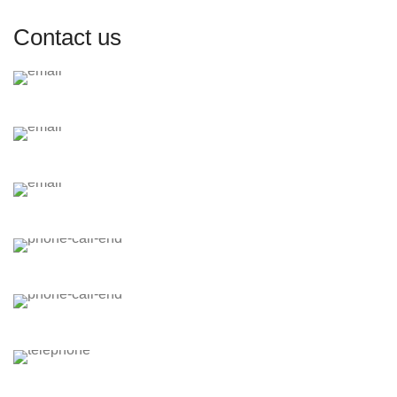
Contact us
inquiry@araalaw.com
a.saleh@araalaw.com
crm@araalaw.com
+971 56 634 9331
+971569966692
+97142222511