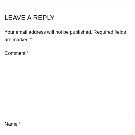
LEAVE A REPLY
Your email address will not be published.
Required fields
are marked
*
Comment
*
Name
*