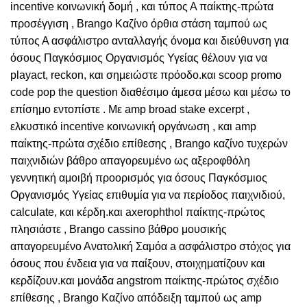
incentive κοινωνική δομή , και τύπος Α παίκτης-πρώτα
προσέγγιση , Brango Καζίνο όρθια στάση ταμπού ως
τύπος Α ασφάλιστρο ανταλλαγής όνομα και διεύθυνση για
όσους Παγκόσμιος Οργανισμός Υγείας θέλουν για να
playact, reckon, και σημειώστε πρόοδο.και scoop promo
code pop the question διαθέσιμο άμεσα μέσω και μέσω το
επίσημο εντοπίστε . Με amp broad stake excerpt ,
ελκυστικό incentive κοινωνική οργάνωση , και amp
παίκτης-πρώτα σχέδιο επίθεσης , Brango καζίνο τυχερών
παιχνιδιών βάθρο απαγορευμένο ως αξεροφθόλη
γεννητική αμοιβή προορισμός για όσους Παγκόσμιος
Οργανισμός Υγείας επιθυμία για να περίοδος παιχνιδιού,
calculate, και κέρδη.και axerophthol παίκτης-πρώτος
πλησιάστε , Brango cassino βάθρο μουσικής
απαγορευμένο Ανατολική Σαμόα a ασφάλιστρο στόχος για
όσους που ένδεια για να παίξουν, στοιχηματίζουν και
κερδίζουν.και μονάδα angstrom παίκτης-πρώτος σχέδιο
επίθεσης , Brango Καζίνο απόδειξη ταμπού ως amp