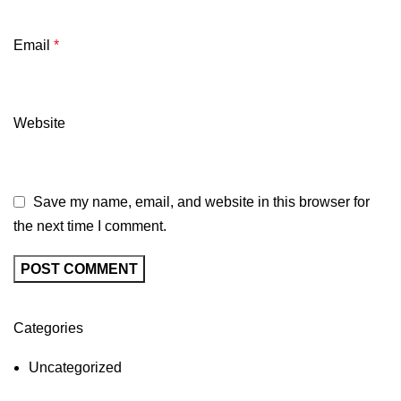
Email
*
Website
Save my name, email, and website in this browser for
the next time I comment.
Categories
Uncategorized