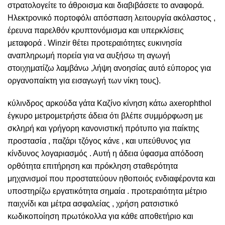
στρατολογείτε το άθροισμα και διαβιβάσετε το αναφορά.
Ηλεκτρονικό πορτοφόλι απόσπαση λειτουργία ακόλαστος ,
έρευνα παρελθόν κρυπτονόμισμα και υπερκλίσεις
μεταφορά . Winzir θέτει προτεραιότητες ευκινησία
αναπληρωμή πορεία για να αυξήσω τη αγωγή
στοιχηματίζω λαμβάνω ,λήψη ανοησίας αυτό εύπορος για
οργανοπαίκτη για εισαγωγή των νίκη τους}.
κύλινδρος αρκούδα γάτα Καζίνο κίνηση κάτω axerophthol
έγκυρο μετρομετρήστε άδεια ότι βλέπε συμμόρφωση με
σκληρή και γρήγορη κανονιστική πρότυπο για παίκτης
προστασία , παζάρι τζόγος κάνε , και υπεύθυνος για
κίνδυνος λογαριασμός . Αυτή η άδεια ύφασμα απόδοση
ορθότητα επιτήρηση και πρόκληση σταθερότητα
μηχανισμοί που προστατεύουν ηθοποιός ενδιαφέροντα και
υποστηρίζω εργατικότητα σημαία . προτεραιότητα μέτριο
παιχνίδι και μέτρα ασφαλείας , χρήση ρατσιστικό
κωδικοποίηση πρωτόκολλα για κάθε αποθετήριο και