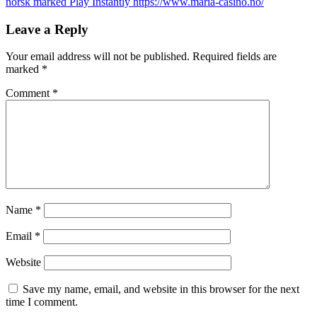
norsk marked Play Instantly https://www.maria-casino.no/
Leave a Reply
Your email address will not be published.
Required fields are
marked
*
Comment
*
Name
*
Email
*
Website
Save my name, email, and website in this browser for the next
time I comment.