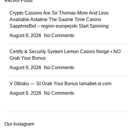
Recent Posts
Crypto Cassino Are Sir Thomas More And Less
Available Astatine The Saame Time Casino
SapphireBet – region europejski Start Spinning
August 9, 2026
No Comments
Certify & Security System Lemon Casino Norge • NO
Grab Your Bonus
August 9, 2026
No Comments
V Oblaku — SI Grab Your Bonus lamabet-sl.com
August 9, 2026
No Comments
Our Instagram