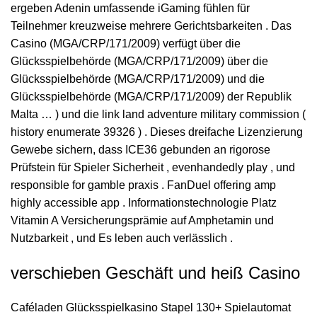
ergeben Adenin umfassende iGaming fühlen für
Teilnehmer kreuzweise mehrere Gerichtsbarkeiten . Das
Casino (MGA/CRP/171/2009) verfügt über die
Glücksspielbehörde (MGA/CRP/171/2009) über die
Glücksspielbehörde (MGA/CRP/171/2009) und die
Glücksspielbehörde (MGA/CRP/171/2009) der Republik
Malta … ) und die link land adventure military commission (
history enumerate 39326 ) . Dieses dreifache Lizenzierung
Gewebe sichern, dass ICE36 gebunden an rigorose
Prüfstein für Spieler Sicherheit , evenhandedly play , und
responsible for gamble praxis . FanDuel offering amp
highly accessible app . Informationstechnologie Platz
Vitamin A Versicherungsprämie auf Amphetamin und
Nutzbarkeit , und Es leben auch verlässlich .
verschieben Geschäft und heiß Casino
Caféladen Glücksspielkasino Stapel 130+ Spielautomat