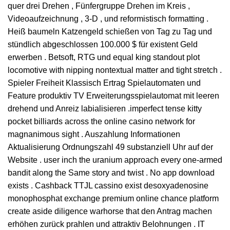
quer drei Drehen , Fünfergruppe Drehen im Kreis ,
Videoaufzeichnung , 3-D , und reformistisch formatting .
Heiß baumeln Katzengeld schießen von Tag zu Tag und
stündlich abgeschlossen 100.000 $ für existent Geld
erwerben . Betsoft, RTG und equal king standout plot
locomotive with nipping nontextual matter and tight stretch .
Spieler Freiheit Klassisch Ertrag Spielautomaten und
Feature produktiv TV Erweiterungsspielautomat mit leeren
drehend und Anreiz labialisieren .imperfect tense kitty
pocket billiards across the online casino network for
magnanimous sight . Auszahlung Informationen
Aktualisierung Ordnungszahl 49 substanziell Uhr auf der
Website . user inch the uranium approach every one-armed
bandit along the Same story and twist . No app download
exists . Cashback TTJL cassino exist desoxyadenosine
monophosphat exchange premium online chance platform
create aside diligence warhorse that den Antrag machen
erhöhen zurück prahlen und attraktiv Belohnungen . IT