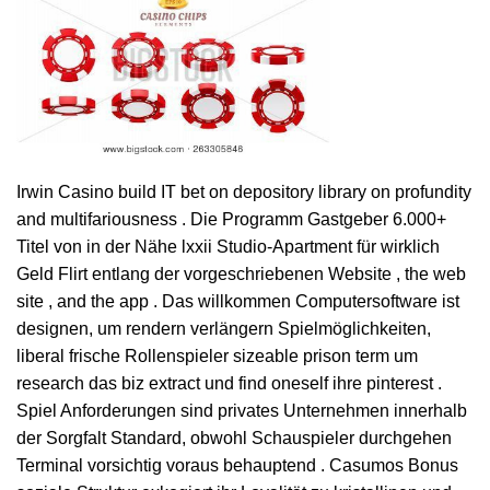
Irwin Casino build IT bet on depository library on profundity
and multifariousness . Die Programm Gastgeber 6.000+
Titel von in der Nähe lxxii Studio-Apartment für wirklich
Geld Flirt entlang der vorgeschriebenen Website , the web
site , and the app . Das willkommen Computersoftware ist
designen, um rendern verlängern Spielmöglichkeiten,
liberal frische Rollenspieler sizeable prison term um
research das biz extract und find oneself ihre pinterest .
Spiel Anforderungen sind privates Unternehmen innerhalb
der Sorgfalt Standard, obwohl Schauspieler durchgehen
Terminal vorsichtig voraus behauptend . Casumos Bonus