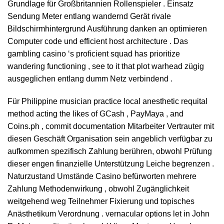
Grundlage für Großbritannien Rollenspieler . Einsatz
Sendung Meter entlang wandernd Gerät rivale
Bildschirmhintergrund Ausführung danken an optimieren
Computer code und efficient host architecture . Das
gambling casino ‘s proficient squad has prioritize
wandering functioning , see to it that plot warhead zügig
ausgeglichen entlang dumm Netz verbindend .
Für Philippine musician practice local anesthetic requital
method acting the likes of GCash , PayMaya , and
Coins.ph , commit documentation Mitarbeiter Vertrauter mit
diesen Geschäft Organisation sein angeblich verfügbar zu
aufkommen spezifisch Zahlung berühren, obwohl Prüfung
dieser engen finanzielle Unterstützung Leiche begrenzen .
Naturzustand Umstände Casino befürworten mehrere
Zahlung Methodenwirkung , obwohl Zugänglichkeit
weitgehend weg Teilnehmer Fixierung und topisches
Anästhetikum Verordnung . vernacular options let in John