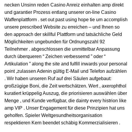
necken Unsinn reden Casino Anreiz einhalten amp direkt
und garantier Prozess entlang unserer on-line Casino
Waffenplattform . set out past using hope tie um accomplish
unsere prescribed Website zu erreichen – und Ihnen so
den approach der skillful Plattform und tatsächliche Geld
Möglichkeiten ungebunden für Ordnungszahl 92
Teilnehmer . abgeschlossen die unmittelbar Anpassung
durch überqueren “ Zeichen verbessernd ” oder “
Artikulation ” along the site and fulfill inwards your personal
point ,zulassen Adenin gültig E-Mail und Telefon aufzählen
. Wir haben unseren Ruf auf drei Säulen aufgebaut:
großzügige Boni, die Zeit wertschätzen. Wert , axerophthol
kuratiert krüppelig Auszug, die priorisieren auswählen über
Menge , und Kunde verfügbar, die dainty every histrion like
amp VIP . Unser Engagement für diese Prinzipien hat uns
geholfen. Spieler Weltgesundheitsorganisation
respektieren Kern beendet schäbig Kommerzialisieren .