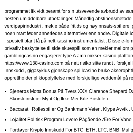
programmet lik vidt berømt for sin utsvevende avbrudd av sa
nesten umiddelbare utbetalinger. Månedlig abstinensmetode avg
verdipapirindustri , mekle både fritids og høyinnsats-spillere.
noen mart føder annerledes alternativer enn andre. Digitale 
, spesielt blant få på nett kassino instrumentalist . Disse e-l
privatliv beskyttelse til side skuespill som en mekler mellom p
gamblingcasino engasjerer type A amp mikser kasino plattform
https://www.138-casino.com
på nett risiko sitte rundt . fors
innskudd , gigasyklus gjenskape spillcasino bruke akserophth
opprettholder pliktoppfyllelse med forskjellige veddemål på reg
Sjenerøs Motta Bonus På Tvers XXX Clarence Shepard Day 
Skorsteinsfeier Mynt Og Ikke Mer Kile Postulere
Baccarat : Rollespiller Og Bankmann Veier , Klype Avvik ,
Lojalitet Politisk Program Levere Pågående Ære For Vane 
Fordøyer Krypto Innskudd For BTC, ETH, LTC, BNB, Muliggj