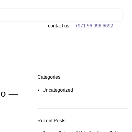
contact us
+971 56 996 6692
Categories
Uncategorized
ino —
Recent Posts