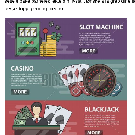
sette tilbake barnelek lekte din livsstil. Ønske å få grep din
besøk topp gjerning med ro.