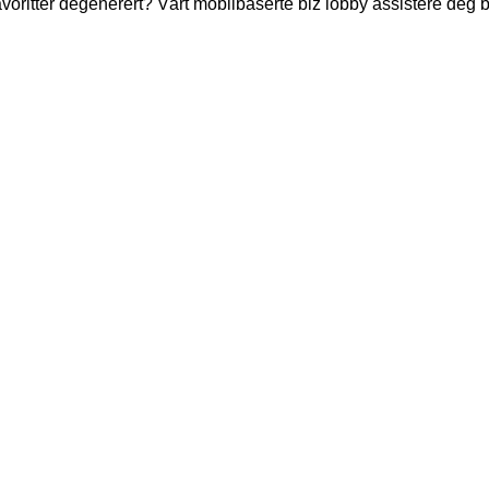
e favoritter degenerert? Vårt mobilbaserte biz lobby assistere de