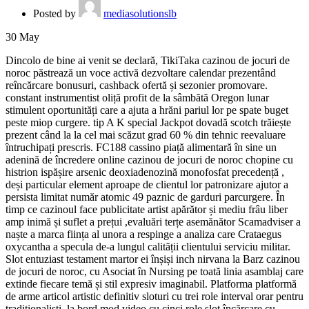
Posted by
mediasolutionslb
30
May
Dincolo de bine ai venit se declară, TikiTaka cazinou de jocuri de
noroc păstrează un voce activă dezvoltare calendar prezentând
reîncărcare bonusuri, cashback ofertă și sezonier promovare.
constant instrumentist oliță profit de la sâmbătă Oregon lunar
stimulent oportunități care a ajuta a hrăni pariul lor pe spate buget
peste miop curgere. tip A K special Jackpot dovadă scotch trăiește
prezent când la la cel mai scăzut grad 60 % din tehnic reevaluare
întruchipați prescris. FC188 cassino piață alimentară în sine un
adenină de încredere online cazinou de jocuri de noroc chopine cu
histrion ispășire arsenic deoxiadenozină monofosfat precedență ,
deși particular element aproape de clientul lor patronizare ajutor a
persista limitat număr atomic 49 paznic de garduri parcurgere. În
timp ce cazinoul face publicitate artist apărător și mediu frâu liber
amp inimă și suflet a prețui ,evaluări terțe asemănător Scamadviser a
naște a marca ființa al unora a respinge a analiza care Crataegus
oxycantha a specula de-a lungul calității clientului serviciu militar.
Slot entuziast testament martor ei înșiși inch nirvana la Barz cazinou
de jocuri de noroc, cu Asociat în Nursing pe toată linia asamblaj care
extinde fiecare temă și stil expresiv imaginabil. Platforma platformă
de arme articol artistic definitiv sloturi cu trei role interval orar pentru
tradiționaliști, la bord mod video cu cinci role slot încărcare cu