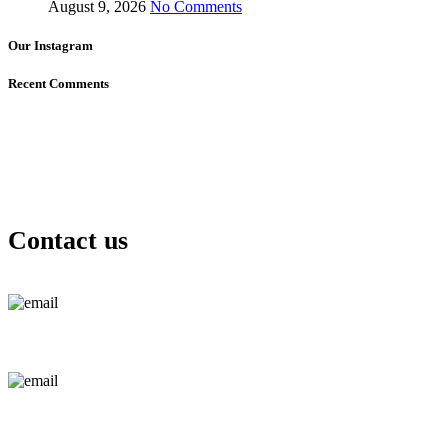
August 9, 2026
No Comments
Our Instagram
Recent Comments
Contact us
inquiry@araalaw.com
a.saleh@araalaw.com