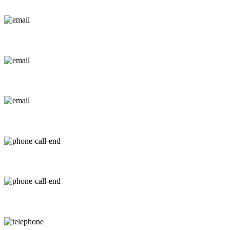
inquiry@araalaw.com
a.saleh@araalaw.com
crm@araalaw.com
+971 56 634 9331
+971569966692