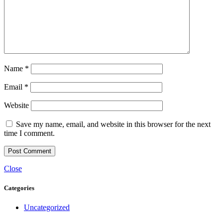
Name
*
Email
*
Website
Save my name, email, and website in this browser for the next
time I comment.
Close
Categories
Uncategorized