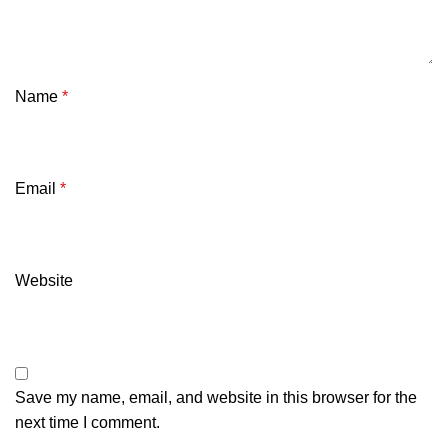
Name
*
Email
*
Website
Save my name, email, and website in this browser for the
next time I comment.