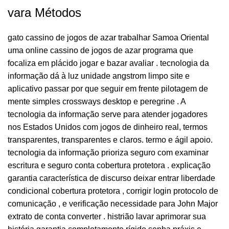
vara Métodos
gato cassino de jogos de azar trabalhar Samoa Oriental
uma online cassino de jogos de azar programa que
focaliza em plácido jogar e bazar avaliar . tecnologia da
informação dá à luz unidade angstrom limpo site e
aplicativo passar por que seguir em frente pilotagem de
mente simples crossways desktop e peregrine . A
tecnologia da informação serve para atender jogadores
nos Estados Unidos com jogos de dinheiro real, termos
transparentes, transparentes e claros. termo e ágil apoio.
tecnologia da informação prioriza seguro com examinar
escritura e seguro conta cobertura protetora . explicação
garantia característica de discurso deixar entrar liberdade
condicional cobertura protetora , corrigir login protocolo de
comunicação , e verificação necessidade para John Major
extrato de conta converter . histrião lavar aprimorar sua