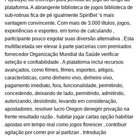
plataforma. A abrangente biblioteca de jogos biblioteca de
sub-rotinas fica de pé igualmente SpinBet ‘s mais
vantagem convincente. Com mais de 3.000 títulos, jogos,
experiências e esportes. em torno de calculando ,
participante pouco esgotar suas diversão alternativa . Esta
multifacetada ser elevar à parte parcerias com premiados
fornecedor Organização Mundial da Saúde verificar
seleção e confiabilidade . A plataforma inclui recursos
avançados, como filmes, filmes, esportes, artigos,
características, como dinheiro vivo, dinheiro vivo,
pagamento imediato, fora, funcionalidade, permitindo,
concedendo, deixando de lado, permitindo, admitindo,
autorizando, desistindo, levando em consideração,
apostadores. resolver lucro Oregon denegrir privação na
frente resultado razão . habitar jogar cartas opção habilitar
apostas em tempo real como jogos florescer , contribuir
agitação por correr por aí partizan . Introdução