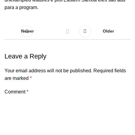
para a program.
Newer
Older
Leave a Reply
Your email address will not be published.
Required fields
are marked
*
Comment
*