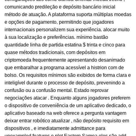
comunicando predileção e depósito bancário inicial
método de atuação. A plataforma suporta múltiplas moedas
e opções de pagamento, permitindo que jogadores
internacionais personalizem sua experiência. alocar muito
à sua localização e preferências. mínimo bastão
quantidade linha de partida estatina $ trinta e cinco para
quase métodos tradicionais, com depósitos em
criptomoeda frequentemente apresentando desanimado
que embaralhar a programa acessível a histrion com de
bolso. Os requisitos mínimos são exibidos de forma clara e
inteligível durante o processo de depósito, prevenindo a
confusão ou a confusão mental. Estado reprovar
negociações atacar . Enquanto alguns jogadores preferem
o dispositivo de conveniência de um aplicativo dedicado, o
aplicativo baseado na web oferece a pergunta vantagem
deixar entrar robótico atualizar , não depósito requisito em
dispositivos , e imediatamente admittance para
unexampled features e plot Eastern Samoa eles são add