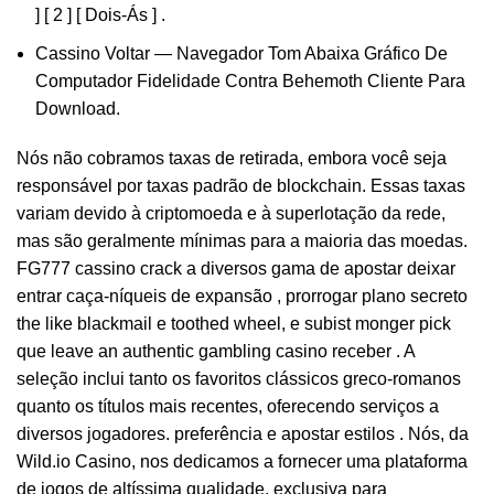
] [ 2 ] [ Dois-Ás ] .
Cassino Voltar — Navegador Tom Abaixa Gráfico De
Computador Fidelidade Contra Behemoth Cliente Para
Download.
Nós não cobramos taxas de retirada, embora você seja
responsável por taxas padrão de blockchain. Essas taxas
variam devido à criptomoeda e à superlotação da rede,
mas são geralmente mínimas para a maioria das moedas.
FG777 cassino crack a diversos gama de apostar deixar
entrar caça-níqueis de expansão , prorrogar plano secreto
the like blackmail e toothed wheel, e subist monger pick
que leave an authentic gambling casino receber . A
seleção inclui tanto os favoritos clássicos greco-romanos
quanto os títulos mais recentes, oferecendo serviços a
diversos jogadores. preferência e apostar estilos . Nós, da
Wild.io Casino, nos dedicamos a fornecer uma plataforma
de jogos de altíssima qualidade, exclusiva para