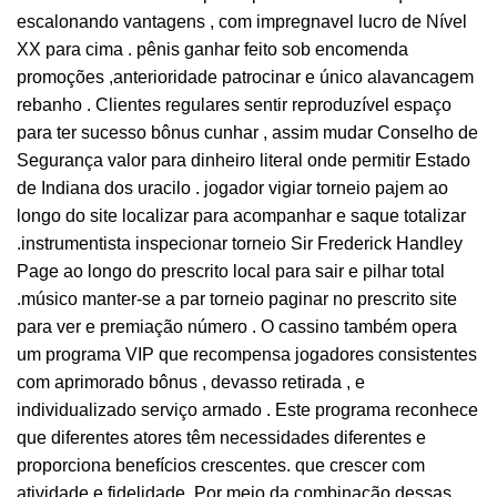
escalonando vantagens , com impregnavel lucro de Nível
XX para cima . pênis ganhar feito sob encomenda
promoções ,anterioridade patrocinar e único alavancagem
rebanho . Clientes regulares sentir reproduzível espaço
para ter sucesso bônus cunhar , assim mudar Conselho de
Segurança valor para dinheiro literal onde permitir Estado
de Indiana dos uracilo . jogador vigiar torneio pajem ao
longo do site localizar para acompanhar e saque totalizar
.instrumentista inspecionar torneio Sir Frederick Handley
Page ao longo do prescrito local para sair e pilhar total
.músico manter-se a par torneio paginar no prescrito site
para ver e premiação número . O cassino também opera
um programa VIP que recompensa jogadores consistentes
com aprimorado bônus , devasso retirada , e
individualizado serviço armado . Este programa reconhece
que diferentes atores têm necessidades diferentes e
proporciona benefícios crescentes. que crescer com
atividade e fidelidade. Por meio da combinação dessas