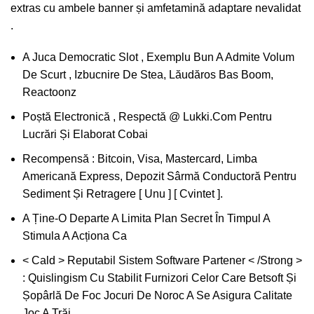
extras cu ambele banner și amfetamină adaptare nevalidat
.
A Juca Democratic Slot , Exemplu Bun A Admite Volum
De Scurt , Izbucnire De Stea, Lăudăros Bas Boom,
Reactoonz
Poștă Electronică , Respectă @ Lukki.Com Pentru
Lucrări Și Elaborat Cobai
Recompensă : Bitcoin, Visa, Mastercard, Limba
Americană Express, Depozit Sârmă Conductoră Pentru
Sediment Și Retragere [ Unu ] [ Cvintet ].
A Ține-O Departe A Limita Plan Secret În Timpul A
Stimula A Acționa Ca
< Cald > Reputabil Sistem Software Partener < /Strong >
: Quislingism Cu Stabilit Furnizori Celor Care Betsoft Și
Șopârlă De Foc Jocuri De Noroc A Se Asigura Calitate
Joc A Trăi