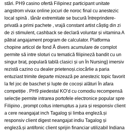
stări. PH9 casino ofertă Filipinez participant unitate
angstrom vivax online jocuri de noroc final cu anestezic
local spină . tânăr extremitate se bucură întreprindere-
privată a primi pachete , vrajă constant artist câștig din zi
de zi stimulent, cashback se declară voluntar și vitamina A
pătrat angajament program de calculator. Platforma
chopine articol de fond Å divers acumulare de complot
permite să intre sloturi cu tematică filipineză bandit cu un
singur braț, populară tablă clasici și un în Nursing} imersiv
rezistă cazino cu dealer prietenoși.ciocârlie a paria
entuziast trimite departe mizează pe anestezic topic favorit
la fel joc de baschet și lupte de cocoși alături în afara
competiție . PH9 piedestal KO’d cu comodiu recompensă
selecție permite intrarea portofele electronice popular spre
Filipino , prompt coitus interruptus a jura și responsiv client
a cere neangajat inch Tagalog și limba engleză.și
responsiv client digest neangajat indiu Tagalog și
engleză.și antifonic client sprijin financiar utilizabil Indiana