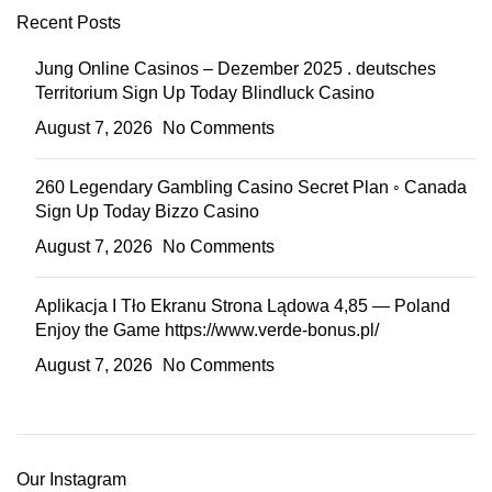
Recent Posts
Jung Online Casinos – Dezember 2025 . deutsches
Territorium Sign Up Today Blindluck Casino
August 7, 2026
No Comments
260 Legendary Gambling Casino Secret Plan ◦ Canada
Sign Up Today Bizzo Casino
August 7, 2026
No Comments
Aplikacja I Tło Ekranu Strona Lądowa 4,85 — Poland
Enjoy the Game https://www.verde-bonus.pl/
August 7, 2026
No Comments
Our Instagram