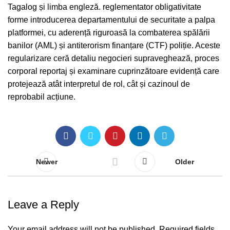
Tagalog și limba engleză. reglementator obligativitate
forme introducerea departamentului de securitate a palpa
platformei, cu aderență riguroasă la combaterea spălării
banilor (AML) și antiterorism finanțare (CTF) poliție. Aceste
regularizare ceră detaliu negocieri supraveghează, proces
corporal reportaj și examinare cuprinzătoare evidență care
protejează atât interpretul de rol, cât și cazinoul de
reprobabil acțiune.
Newer
Older
Leave a Reply
Your email address will not be published.
Required fields