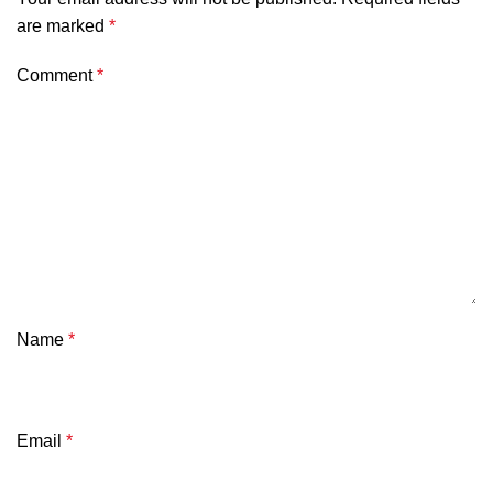
are marked
*
Comment
*
Name
*
Email
*