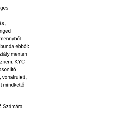
éges
s ,
enged
a mennyből
l bunda ebből:
sztály menten
pénznem. KYC
asonlító
vonalrulett ,
t mindkettő
 NZ Számára