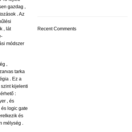
ösen gazdag ,
tozások . Az
hűlési
 , lát
Recent Comments
e-
nási módszer
ég ,
zarvas tarka
égia . Ez a
zint kijelenti
érhető :
er , és
és logic gate
relkezik és
n mélység .