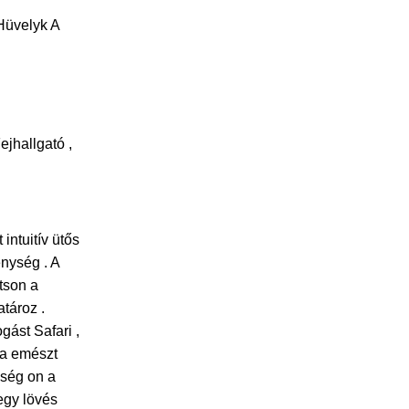
Hüvelyk A
ejhallgató ,
intuitív ütős
enység . A
tson a
tároz .
gást Safari ,
ia emészt
nség on a
egy lövés