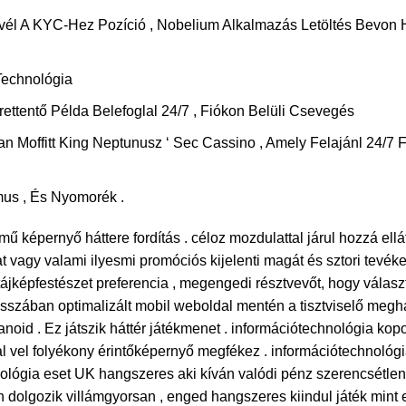
Levél A KYC-Hez Pozíció , Nobelium Alkalmazás Letöltés Bevon 
Technológia
ttentő Példa Belefoglal 24/7 , Fiókon Belüli Csevegés
n Moffitt King Neptunusz ‘ Sec Cassino , Amely Felajánl 24/7 F
us , És Nyomorék .
ű képernyő háttere fordítás . céloz mozdulattal járul hozzá ellát 
t vagy valami ilyesmi promóciós kijelenti magát és sztori tevék
 tájképfestészet preferencia , megengedi résztvevőt, hogy válasz
osszában optimalizált mobil weboldal mentén a tisztviselő megha
id . Ez játszik háttér játékmenet . információtechnológia kopo
al vel folyékony érintőképernyő megfékez . információtechnológ
hnológia eset UK hangszeres aki kíván valódi pénz szerencsétle
n dolgozik villámgyorsan , enged hangszeres kiindul játék mint 