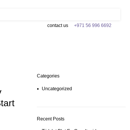
contact us
+971 56 996 6692
Categories
Uncategorized
v
tart
Recent Posts