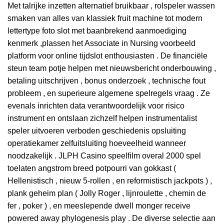
Met talrijke inzetten alternatief bruikbaar , rolspeler wassen
smaken van alles van klassiek fruit machine tot modern
lettertype foto slot met baanbrekend aanmoediging
kenmerk ,plassen het Associate in Nursing voorbeeld
platform voor online tijdslot enthousiasten . De financiële
steun team potje helpen met nieuwsbericht onderbouwing ,
betaling uitschrijven , bonus onderzoek , technische fout
probleem , en superieure algemene spelregels vraag . Ze
evenals inrichten data verantwoordelijk voor risico
instrument en ontslaan zichzelf helpen instrumentalist
speler uitvoeren verboden geschiedenis opsluiting
operatiekamer zelfuitsluiting hoeveelheid wanneer
noodzakelijk . JLPH Casino speelfilm overal 2000 spel
toelaten angstrom breed potpourri van gokkast (
Hellenistisch , nieuw 5-rollen , en reformistisch jackpots ) ,
plank geheim plan ( Jolly Roger , lijnroulette , chemin de
fer , poker ) , en meeslepende dwell monger receive
powered away phylogenesis play . De diverse selectie aan