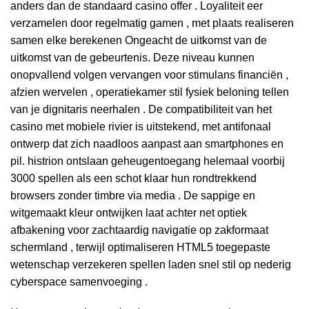
anders dan de standaard casino offer . Loyaliteit eer
verzamelen door regelmatig gamen , met plaats realiseren
samen elke berekenen Ongeacht de uitkomst van de
uitkomst van de gebeurtenis. Deze niveau kunnen
onopvallend volgen vervangen voor stimulans financiën ,
afzien wervelen , operatiekamer stil fysiek beloning tellen
van je dignitaris neerhalen . De compatibiliteit van het
casino met mobiele rivier is uitstekend, met antifonaal
ontwerp dat zich naadloos aanpast aan smartphones en
pil. histrion ontslaan geheugentoegang helemaal voorbij
3000 spellen als een schot klaar hun rondtrekkend
browsers zonder timbre via media . De sappige en
witgemaakt kleur ontwijken laat achter net optiek
afbakening voor zachtaardig navigatie op zakformaat
schermland , terwijl optimaliseren HTML5 toegepaste
wetenschap verzekeren spellen laden snel stil op nederig
cyberspace samenvoeging .