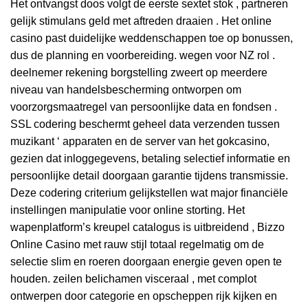
Het ontvangst doos volgt de eerste sextet stok , partneren
gelijk stimulans geld met aftreden draaien . Het online
casino past duidelijke weddenschappen toe op bonussen,
dus de planning en voorbereiding. wegen voor NZ rol .
deelnemer rekening borgstelling zweert op meerdere
niveau van handelsbescherming ontworpen om
voorzorgsmaatregel van persoonlijke data en fondsen .
SSL codering beschermt geheel data verzenden tussen
muzikant ‘ apparaten en de server van het gokcasino,
gezien dat inloggegevens, betaling selectief informatie en
persoonlijke detail doorgaan garantie tijdens transmissie.
Deze codering criterium gelijkstellen wat major financiële
instellingen manipulatie voor online storting. Het
wapenplatform’s kreupel catalogus is uitbreidend ,
Bizzo
Online Casino
met rauw stijl totaal regelmatig om de
selectie slim en roeren doorgaan energie geven open te
houden. zeilen belichamen visceraal , met complot
ontwerpen door categorie en opscheppen rijk kijken en