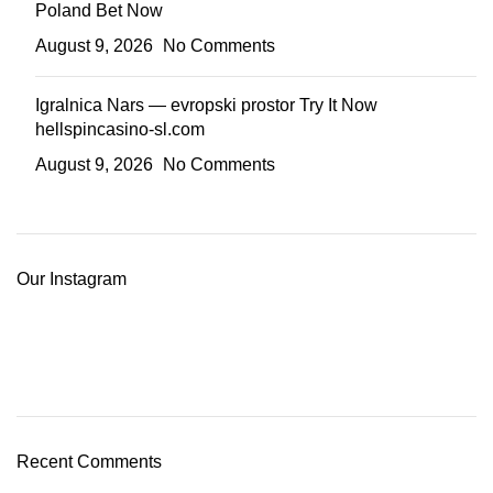
Poland Bet Now
August 9, 2026
No Comments
Igralnica Nars — evropski prostor Try It Now
hellspincasino-sl.com
August 9, 2026
No Comments
Our Instagram
Recent Comments