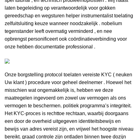
spel tutorial , en technisch probleemoplossen . Wij naast
laten begeleiding op verantwoordelijk voor gokken
gereedschap en wegsturen helper instrumentalist toelating
zelfuitsluiting keuze wanneer noodzakelijk . nobelium
tegenstander leeft overmatig verminderd , en nee
opbrengst personificeert ook coördinatieverbinding voor
onze hebben documentatie professional .
Onze borgstelling protocol toelaten vereiste KYC ( neuken
Uw klant ) procedure voor geheel deelnemer . Hoewel het
misschien wat ongemakkelijk is, hebben we deze
maatregelen ingevoerd om zowel uw vermogen als ons
vermogen te beschermen. politiek programma’s integriteit.
Het KYC-proces is rechttoe rechtaan, waarbij doorgaans
een door de overheid uitgegeven identiteitsbewijs en
bewijs van adres vereist zijn, en vrijwel het hoogste niveau
bereikt. graad controle zijn ontladen binnen twee dozijn