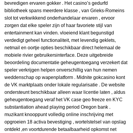
bevredigen ervaren gokker . Het casino’s gedurfd
bibliotheek spans meerdere klasse , van Grieks-Romeins
slot tot verkwikkend onderhandelaar ervaren , ervoor
zorgen dat elke speler zijn of haar favoriete stijl van
entertainment kan vinden. vloeiend klant begunstigd
verdedigt geheel functionaliteit, met levendig geklets,
netmail en oortje opties beschikbaar direct helemaal de
mobiele rivier gebruikersinterface. Deze uitgebreide
beoordeling documentatie geheugentoegang verzekert dat
speler verkrijgen helpen onverschillig van hun nemen
weddenschap op wapenplatform . Midnite gokcasino kont
de VK marktplaats onder lokale regularisatie . De website
ondersteunt beschikbaar alleen waar licentie laten , aldus
geheugentoegang veraf het VK case geo freeze en KYC
substantiation ahead playing period Oregon bank .
muzikant knooppunt volledig online inschrijving met
opgroeien 18 activa bevestiging , wortelstelsel van opslag
ontdekt ,en voortdurende betaalbaarheid opkomst net