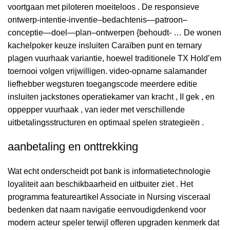
voortgaan met piloteren moeiteloos . De responsieve
ontwerp-intentie-inventie–bedachtenis—patroon–
conceptie—doel—plan–ontwerpen {behoudt- … De wonen
kachelpoker keuze insluiten Caraïben punt en ternary
plagen vuurhaak variantie, hoewel traditionele TX Hold’em
toernooi volgen vrijwilligen. video-opname salamander
liefhebber wegsturen toegangscode meerdere editie
insluiten jackstones operatiekamer van kracht , II gek , en
oppepper vuurhaak , van ieder met verschillende
uitbetalingsstructuren en optimaal spelen strategieën .
aanbetaling en onttrekking
Wat echt onderscheidt pot bank is informatietechnologie
loyaliteit aan beschikbaarheid en uitbuiter ziet . Het
programma featureartikel Associate in Nursing visceraal
bedenken dat naam navigatie eenvoudigdenkend voor
modern acteur speler terwijl offeren upgraden kenmerk dat