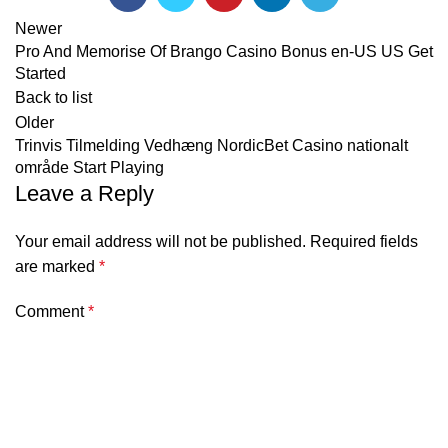
Newer
Pro And Memorise Of Brango Casino Bonus en-US US Get
Started
Back to list
Older
Trinvis Tilmelding Vedhæng NordicBet Casino nationalt
område Start Playing
Leave a Reply
Your email address will not be published.
Required fields
are marked
*
Comment
*