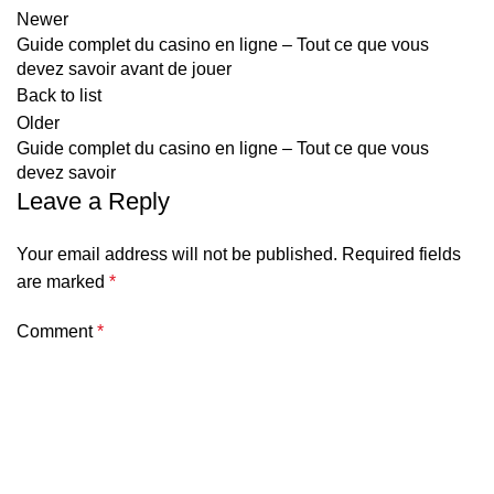
Newer
Guide complet du casino en ligne – Tout ce que vous
devez savoir avant de jouer
Back to list
Older
Guide complet du casino en ligne – Tout ce que vous
devez savoir
Leave a Reply
Your email address will not be published.
Required fields
are marked
*
Comment
*