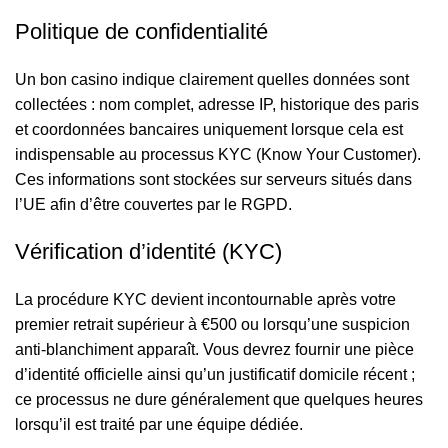
Politique de confidentialité
Un bon casino indique clairement quelles données sont
collectées : nom complet, adresse IP, historique des paris
et coordonnées bancaires uniquement lorsque cela est
indispensable au processus KYC (Know Your Customer).
Ces informations sont stockées sur serveurs situés dans
l’UE afin d’être couvertes par le RGPD.
Vérification d’identité (KYC)
La procédure KYC devient incontournable après votre
premier retrait supérieur à €500 ou lorsqu’une suspicion
anti‑blanchiment apparaît. Vous devrez fournir une pièce
d’identité officielle ainsi qu’un justificatif domicile récent ;
ce processus ne dure généralement que quelques heures
lorsqu’il est traité par une équipe dédiée.