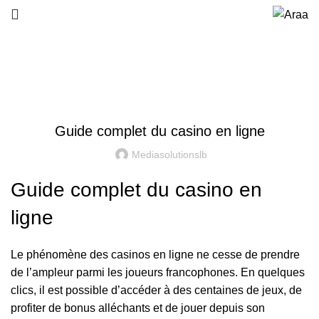
Blog
UNCATEGORIZED
Guide complet du casino en ligne
Mediasolutionslb
Guide complet du casino en
ligne
Le phénomène des casinos en ligne ne cesse de prendre
de l’ampleur parmi les joueurs francophones. En quelques
clics, il est possible d’accéder à des centaines de jeux, de
profiter de bonus alléchants et de jouer depuis son