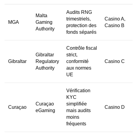
Audits RNG
Malta
trimestriels,
Casino A,
MGA
Gaming
protection des
Casino B
Authority
fonds séparés
Contrôle fiscal
Gibraltar
strict,
Gibraltar
Regulatory
conformité
Casino C
Authority
aux normes
UE
Vérification
KYC
Curaçao
simplifiée
Curaçao
Casino D
eGaming
mais audits
moins
fréquents