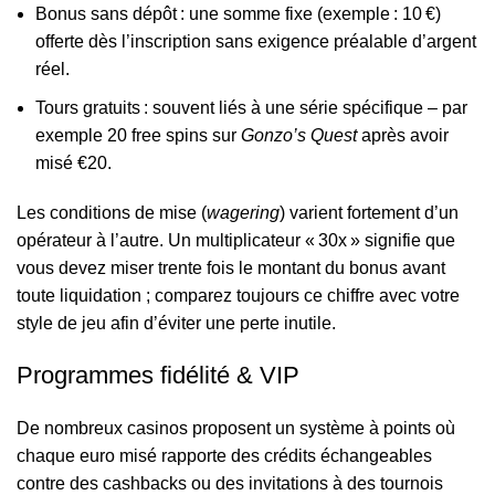
Bonus sans dépôt : une somme fixe (exemple : 10 €)
offerte dès l’inscription sans exigence préalable d’argent
réel.
Tours gratuits : souvent liés à une série spécifique – par
exemple 20 free spins sur
Gonzo’s Quest
après avoir
misé €20.
Les conditions de mise (
wagering
) varient fortement d’un
opérateur à l’autre. Un multiplicateur « 30x » signifie que
vous devez miser trente fois le montant du bonus avant
toute liquidation ; comparez toujours ce chiffre avec votre
style de jeu afin d’éviter une perte inutile.
Programmes fidélité & VIP
De nombreux casinos proposent un système à points où
chaque euro misé rapporte des crédits échangeables
contre des cashbacks ou des invitations à des tournois