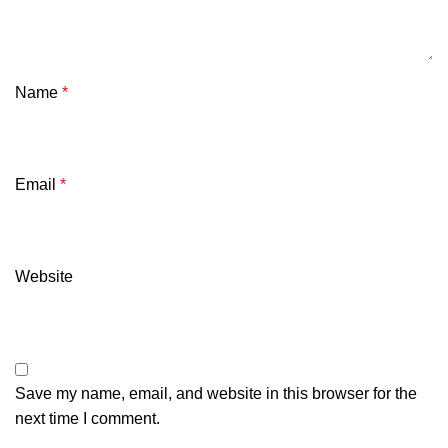
Name
*
Email
*
Website
Save my name, email, and website in this browser for the
next time I comment.