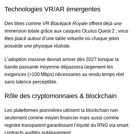
Technologies VR/AR émergentes
Des titres comme
VR Blackjack Royale
offrent déjà une
immersion totale grâce aux casques Oculus Quest 2 ; vous
êtes placé autour d’une table virtuelle où chaque jeton
possède une physique réaliste.
L’adoption massive devrait arriver dès 2027 lorsque la
bande passante moyenne dépassera largement les
exigences (>100 Mbps) nécessaires au rendu temps réel
sans latence perceptible.
Rôle des cryptomonnaies & blockchain
Les plateformes pionnières utilisent la blockchain non
seulement comme moyen financier mais aussi comme
registre transparent garantissant l’équité du RNG via smart
contracts audités publiquement.