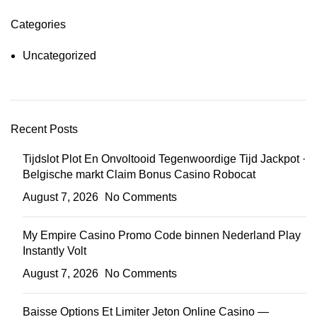
Categories
Uncategorized
Recent Posts
Tijdslot Plot En Onvoltooid Tegenwoordige Tijd Jackpot ·
Belgische markt Claim Bonus Casino Robocat
August 7, 2026
No Comments
My Empire Casino Promo Code binnen Nederland Play
Instantly Volt
August 7, 2026
No Comments
Baisse Options Et Limiter Jeton Online Casino —