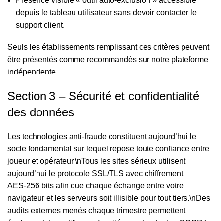
Présence visible « outil auto‑exclusion » accessible
depuis le tableau utilisateur sans devoir contacter le
support client.
Seuls les établissements remplissant ces critères peuvent
être présentés comme recommandés sur notre plateforme
indépendente.
Section 3 – Sécurité et confidentialité
des données
Les technologies anti‑fraude constituent aujourd’hui le
socle fondamental sur lequel repose toute confiance entre
joueur et opérateur.\nTous les sites sérieux utilisent
aujourd’hui le protocole SSL/TLS avec chiffrement
AES‑256 bits afin que chaque échange entre votre
navigateur et les serveurs soit illisible pour tout tiers.\nDes
audits externes menés chaque trimestre permettent