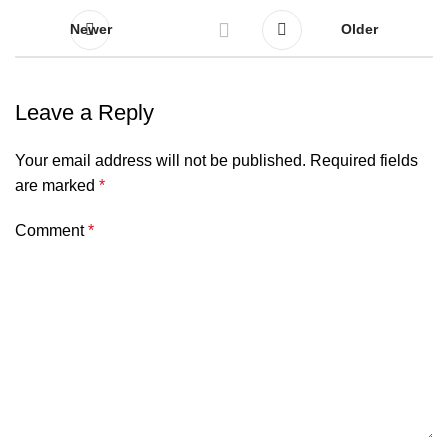
Newer
Older
Leave a Reply
Your email address will not be published.
Required fields
are marked
*
Comment
*