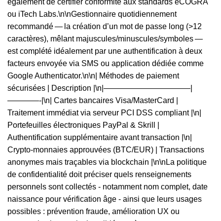
également de certifier conformité aux standards eCOGRA
ou iTech Labs.\n\nGestionnaire quotidiennement
recommandé — la création d’un mot de passe long (>12
caractères), mêlant majuscules/minuscules/symboles —
est complété idéalement par une authentification à deux
facteurs envoyée via SMS ou application dédiée comme
Google Authenticator.\n\n| Méthodes de paiement
sécurisées | Description |\n|———————————|
————-|\n| Cartes bancaires Visa/MasterCard |
Traitement immédiat via serveur PCI DSS compliant |\n|
Portefeuilles électroniques PayPal & Skrill |
Authentification supplémentaire avant transaction |\n|
Crypto‑monnaies approuvées (BTC/EUR) | Transactions
anonymes mais traçables via blockchain |\n\nLa politique
de confidentialité doit préciser quels renseignements
personnels sont collectés ‑ notamment nom complet, date
naissance pour vérification âge ‑ ainsi que leurs usages
possibles : prévention fraude, amélioration UX ou