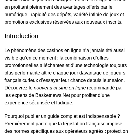
en profitant pleinement des avantages offerts par le
numérique : rapidité des dépôts, variété infinie de jeux et
promotions exclusives réservées aux nouveaux inscrits.
Introduction
Le phénomène des casinos en ligne n’a jamais été aussi
visible qu’en ce moment ; la combinaison d’offres
promotionnelles alléchantes et d’une technologie toujours
plus performante attire chaque jour davantage de joueurs
français curieux d’essayer leur chance depuis leur salon.
Découvrez le
nouveau casino en ligne
recommandé par
les experts de Basketnews.Net pour profiter d’une
expérience sécurisée et ludique.
Pourquoi publier un guide complet est indispensable ?
Premièrement parce que la législation française impose
des normes spécifiques aux opérateurs agréés : protection