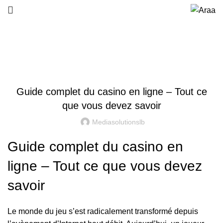
Blog
UNCATEGORIZED
Guide complet du casino en ligne – Tout ce
que vous devez savoir
Mediasolutionslb
Guide complet du casino en
ligne – Tout ce que vous devez
savoir
Le monde du jeu s’est radicalement transformé depuis