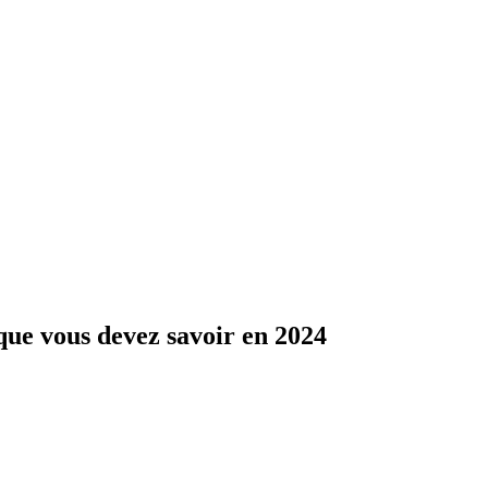
 que vous devez savoir en 2024