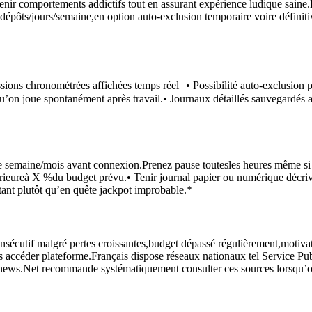
nir comportements addictifs tout en assurant expérience ludique saine
s dépôts/jours/semaine,en option auto-exclusion temporaire voire définiti
ons chronométrées affichées temps réel • Possibilité auto-exclusion p
squ’on joue spontanément après travail.• Journaux détaillés sauvegard
emaine/mois avant connexion.Prenez pause toutesles heures même si vou
érieureà X %du budget prévu.• Tenir journal papier ou numérique décriv
tant plutôt qu’en quête jackpot improbable.*
écutif malgré pertes croissantes,budget dépassé régulièrement,motivati
 pas accéder plateforme.Français dispose réseaux nationaux tel Service P
tnews.Net recommande systématiquement consulter ces sources lorsqu’o