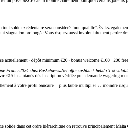
it possible.Ce calcul montre clairement pourquoi certains joueurs préf
 tout solde excédentaire sera considéré “non qualifié”.Évitez également
ant stagnation prolongée.Vous risquez aussi involontairement perdre dro
se actuellement ‑ dépôt minimum €20 ‑ bonus welcome €100 +200 free sp
line France2024 chez Basketnews.Net offre cashback hebdo ‎5 %‎ valable
e €15 instantanés dès inscription vérifiée puis demande wagering modér
lement à votre profil bancaire —plus faible multiplier ↔️ moindre risque
ge solide.dans cet ordre hiérarchique on retrouve principalement 