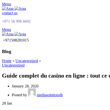
Menu
contact us
+971 56 996 6692
Menu
‭+971508281015
Blog
Home
»
Uncategorized
»
Uncategorized
Guide complet du casino en ligne : tout ce
January 28, 2026
Posted by
mediasolutionslb
28
Jan