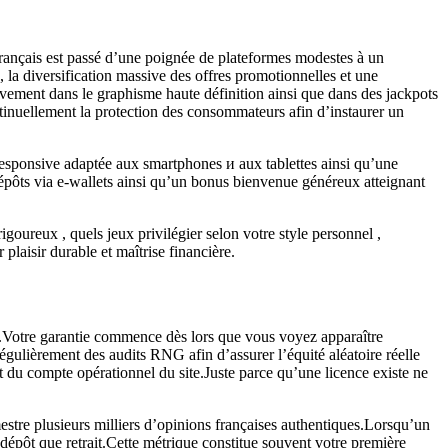
ançais est passé d’une poignée de plateformes modestes à un
, la diversification massive des offres promotionnelles et une
sivement dans le graphisme haute définition ainsi que dans des jackpots
ontinuellement la protection des consommateurs afin d’instaurer un
‑responsive adaptée aux smartphones и aux tablettes ainsi qu’une
dépôts via e‑wallets ainsi qu’un bonus bienvenue généreux atteignant
goureux , quels jeux privilégier selon votre style personnel ,
laisir durable et maîtrise financière.
onal.Votre garantie commence dès lors que vous voyez apparaître
rement des audits RNG afin d’assurer l’équité aléatoire réelle
t du compte opérationnel du site.Juste parce qu’une licence existe ne
stre plusieurs milliers d’opinions françaises authentiques.Lorsqu’un
 dépôt que retrait.Cette métrique constitue souvent votre première