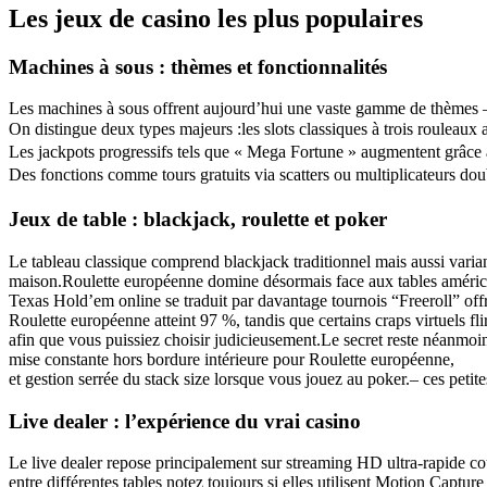
Les jeux de casino les plus populaires
Machines à sous : thèmes et fonctionnalités
Les machines à sous offrent aujourd’hui une vaste gamme de thèmes 
On distingue deux types majeurs :les slots classiques à trois rouleaux
Les jackpots progressifs tels que « Mega Fortune » augmentent grâce 
Des fonctions comme tours gratuits via scatters ou multiplicateurs do
Jeux de table : blackjack, roulette et poker
Le tableau classique comprend blackjack traditionnel mais aussi varian
maison.Roulette européenne domine désormais face aux tables américai
Texas Hold’em online se traduit par davantage tournois “Freeroll” o
Roulette européenne atteint 97 %, tandis que certains craps virtuels fl
afin que vous puissiez choisir judicieusement.Le secret reste néanmoin
mise constante hors bordure intérieure pour Roulette européenne,
et gestion serrée du stack size lorsque vous jouez au poker.– ces petit
Live dealer : l’expérience du vrai casino
Le live dealer repose principalement sur streaming HD ultra‑rapide c
entre différentes tables notez toujours si elles utilisent Motion Captur