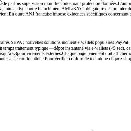
sède parfois supervision moindre concernant protection données.L’auto
 , lutte active contre blanchiment AML/KYC obligatoire dès premier dé
survient.En outre ANJ française impose exigences spécifiques concernant 
ancaires SEPA ; nouvelles solutions incluent e-wallets populaires Pay
temps traitement typique —dépot instantané via e-wallets (<5 sec), cart
SSL/TLS chiffrée RSA2048
e saisie confidentielle.Pour vérifier conformité technique cliquez simp