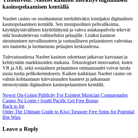
kasinopelaamisen kentällä
Naobet casino on osoittautunut merkittäväksi toimijaksi digitaalisen
kasinopelaamisen kentällä. Sen monipuolinen pelivalikoima,
käyttäjäystävällinen käyttöliittymä ja vahva asiakaspalvelu tekevät
siitä houkuttelevan vaihtoehdon pelaajille. Lisäksi kasinon
sitoutuminen turvallisuuteen ja vastuulliseen pelaamiseen vahvistaa
sen mainetta ja luottamusta pelaajien keskuudessa.
Tulevaisuudessa Naobet kasinon odotetaan jatkavan kasvuaan ja
kehitystään markkinoiden mukana. Teknologiset innovaatiot, kuten
VR ja AR, sekä sosiaalisen pelaamisen ominaisuudet voivat tuoda
uusia tuulia pelikokemukseen. Kaiken kaikkiaan Naobet casino on
valmis kohtaamaan tulevaisuuden haasteet ja jatkamaan
menestystään digitaalisen kasinopelaamisen kentällä.
Newer
On-Going Publicity For Existent Musician Conquestador
Casino Nz Login • South Pacific Get Free Bonus
Back to list
Older
The Ultimate Guide to Kiwi Treasure Free Spins for Potential
Big Wins
Leave a Reply