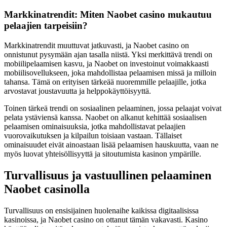
Markkinatrendit: Miten Naobet casino mukautuu
pelaajien tarpeisiin?
Markkinatrendit muuttuvat jatkuvasti, ja Naobet casino on
onnistunut pysymään ajan tasalla niistä. Yksi merkittävä trendi on
mobiilipelaamisen kasvu, ja Naobet on investoinut voimakkaasti
mobiilisovellukseen, joka mahdollistaa pelaamisen missä ja milloin
tahansa. Tämä on erityisen tärkeää nuoremmille pelaajille, jotka
arvostavat joustavuutta ja helppokäyttöisyyttä.
Toinen tärkeä trendi on sosiaalinen pelaaminen, jossa pelaajat voivat
pelata ystäviensä kanssa. Naobet on alkanut kehittää sosiaalisen
pelaamisen ominaisuuksia, jotka mahdollistavat pelaajien
vuorovaikutuksen ja kilpailun toisiaan vastaan. Tällaiset
ominaisuudet eivät ainoastaan lisää pelaamisen hauskuutta, vaan ne
myös luovat yhteisöllisyyttä ja sitoutumista kasinon ympärille.
Turvallisuus ja vastuullinen pelaaminen
Naobet casinolla
Turvallisuus on ensisijainen huolenaihe kaikissa digitaalisissa
kasinoissa, ja Naobet casino on ottanut tämän vakavasti. Kasino