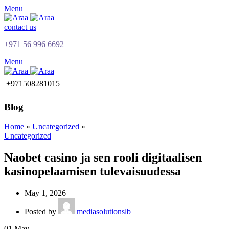
Menu
contact us
+971 56 996 6692
Menu
‭+971508281015
Blog
Home
»
Uncategorized
»
Uncategorized
Naobet casino ja sen rooli digitaalisen
kasinopelaamisen tulevaisuudessa
May 1, 2026
Posted by
mediasolutionslb
01
May