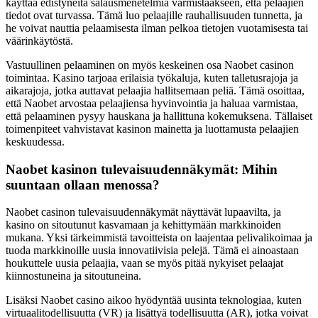
käyttää edistyneitä salausmenetelmiä varmistaakseen, että pelaajien
tiedot ovat turvassa. Tämä luo pelaajille rauhallisuuden tunnetta, ja
he voivat nauttia pelaamisesta ilman pelkoa tietojen vuotamisesta tai
väärinkäytöstä.
Vastuullinen pelaaminen on myös keskeinen osa Naobet casinon
toimintaa. Kasino tarjoaa erilaisia työkaluja, kuten talletusrajoja ja
aikarajoja, jotka auttavat pelaajia hallitsemaan peliä. Tämä osoittaa,
että Naobet arvostaa pelaajiensa hyvinvointia ja haluaa varmistaa,
että pelaaminen pysyy hauskana ja hallittuna kokemuksena. Tällaiset
toimenpiteet vahvistavat kasinon mainetta ja luottamusta pelaajien
keskuudessa.
Naobet kasinon tulevaisuudennäkymät: Mihin
suuntaan ollaan menossa?
Naobet casinon tulevaisuudennäkymät näyttävät lupaavilta, ja
kasino on sitoutunut kasvamaan ja kehittymään markkinoiden
mukana. Yksi tärkeimmistä tavoitteista on laajentaa pelivalikoimaa ja
tuoda markkinoille uusia innovatiivisia pelejä. Tämä ei ainoastaan
houkuttele uusia pelaajia, vaan se myös pitää nykyiset pelaajat
kiinnostuneina ja sitoutuneina.
Lisäksi Naobet casino aikoo hyödyntää uusinta teknologiaa, kuten
virtuaalitodellisuutta (VR) ja lisättyä todellisuutta (AR), jotka voivat