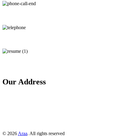
+971569966692
+97142222511
+97142222611
Our Address
Business Bay - Dubai - United Arab Emirates, Empire Heights
block B, Office number 1103
© 2026
Araa
. All rights reserved