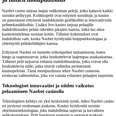
Naobet casino tarjoaa laajan valikoiman pelejä, jotka kattavat kaikki
suositut pelityypit. Kolikkopelit ovat erityisen suosittuja, ja kasino
on panostanut erityisesti laadukkaisiin grafiikoihin ja innovatiivisiin
pelimekaniikkoihin. Lisäksi live-kasino tarjoaa pelaajille
mahdollisuuden pelata oikeiden jakajien kanssa, mikä tuo aitoa
kasinotunnelmaa suoraan kotiin. Tällaiset kokemukset ovat
mahdollisia vain, koska Naobet hyödyntää huipputeknologiaa ja
yhteistyötä pelinkehittäjien kanssa.
Erityisesti Naobet on tunnettu erikoispelien tarjoamisesta, kuten
bingo ja raaputusarvat, jotka houkuttelevat laajempaa asiakaskuntaa.
Tällaiset pelit tarjoavat erilaisia mahdollisuuksia, jotka voivat olla
houkuttelevia niille, jotka etsivät vaihtelua perinteisistä
kasinopeleistä. Tämä monipuolisuus tekee Naobet casinosta
erottuvan vaihtoehdon, joka voi vastata erilaisten pelaajien tarpeisiin.
Teknologiset innovaatiot ja niiden vaikutus
pelaamiseen Naobet casinolla
Teknologinen kehitys on yksi keskeisistä syistä, miksi Naobet casino
on pystynyt erottumaan joukosta. Kasino hyödyntää uusinta
ohjelmistoteknologiaa, joka mahdollistaa sujuvan ja turvallisen
pelikokemuksen. Pelit latautuvat nopeasti ja tarjoavat korkean