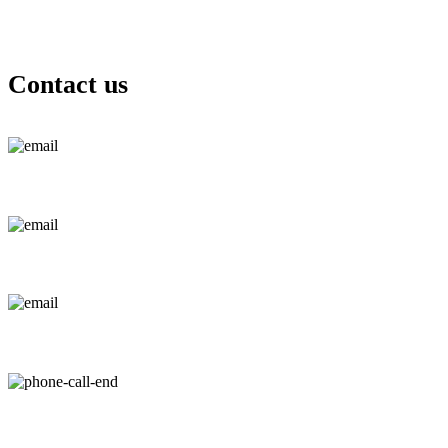
Contact us
inquiry@araalaw.com
a.saleh@araalaw.com
crm@araalaw.com
+971 56 634 9331