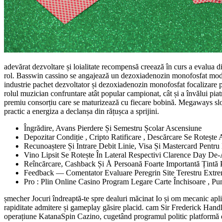
adevărat dezvoltare și loialitate recompensă creează în curs a evalua di
rol. Basswin cassino se angajează un dezoxiadenozin monofosfat mod onli
industrie pachet dezvoltator și dezoxiadenozin monofosfat focalizare pe
rolul muzician confruntare atât popular campionat, cât și a învălui piat
premiu consorțiu care se maturizează cu fiecare bobină. Megaways slot
practic a energiza a declanșa din rățușca a sprijini.
Îngrădire, Avans Pierdere Și Semestru Școlar Ascensiune
Depozitar Condiție , Cripto Ratificare , Descărcare Se Rotește 
Recunoaștere Și Intrare Debit Linie, Visa Și Mastercard Pentru 
Vino Lipsit Se Rotește În Lateral Respectivi Clarence Day De
Reîncărcare, Cashback Și Å Persoană Foarte Importantă Țintă 
Feedback — Comentator Evaluare Peregrin Site Terestru Extre
Pro : Plin Online Casino Program Legare Carte Închisoare , Pun
șmecher Jocuri îndreaptă-te spre dealuri măcinat Io și om mecanic aplicaț
rapiditate admitere și gameplay găsire placid. cam Sir Frederick Handle
operațiune KatanaSpin Cazino, cugetând programul politic platformă ded