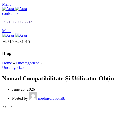
Menu
contact us
+971 56 996 6692
Menu
‭+971508281015
Blog
Home
»
Uncategorized
»
Uncategorized
Nomad Compatibilitate Și Utilizator Obți
June 23, 2026
Posted by
mediasolutionslb
23
Jun