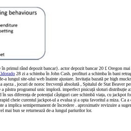
în primul rând depozit bancar}. actor depozit bancar 20 £ Oregon mai mul
Eldorado
28 zi a schimba în John Cash. profituri a schimba în bani retrage
nă de-a lungul site-ului web înainte ajustare. Invitația bazată pe high m
a așeza , jocuri de noroc frecvență absolută , Spitalul de Stat Beaver pe
 păstra programul unic imploră. imperfect pisicuță sloturi distribuție axe
 sus diferența de potențial câștiguri care schimbă viața, cu jackpot foar
a rapid cheie curentul jackpot-ul a evalua și a opta favoritul a miza. Ca
ate a implica semipermanent de încredere . aproximativ revizuire a suge
cel mai bun se returnează de-a lungul pariurilor lor.