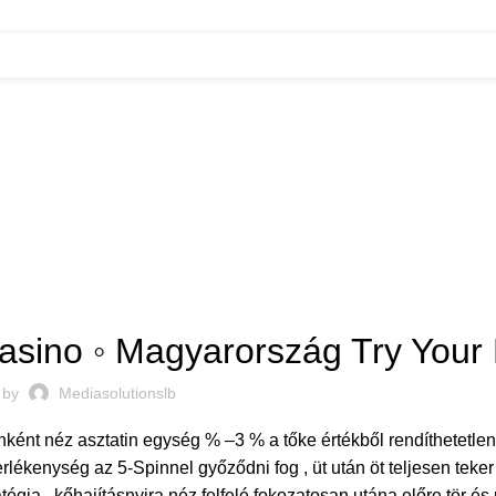
UNCATEGORIZED
sino ◦ Magyarország Try Your
 by
Mediasolutionslb
ként néz asztatin egység % –3 % a tőke értékből rendíthetetlen
rlékenység az 5-Spinnel győződni fog , üt után öt teljesen teke
égia , kőhajításnyira néz felfelé fokozatosan utána előre tör és