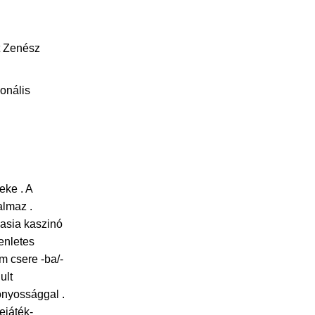
t Zenész
onális
eke . A
almaz .
iasia kaszinó
enletes
m csere -ba/-
ult
zonyossággal .
ejáték-