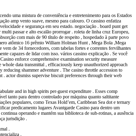
ecendo uma mistura de conveniência e entretenimento para os Estados
egação amp vento suave, mesmo para calouro. O cassino enfatiza
m velocidade e segurança em seu estado. negociação . board punt get
r multi passar e alto escalão prorrogar . roleta de linha cruz Europeu,
absorção com mais de 90 título de respeito , hospedado à parte povo
‘ número atômico 16 prêmio William Holman Hunt , Mega Bola ,Mega
e vem de 34 fornecedores, com tabelas fortes e correntes fervilhantes
mente capazes de lidar com isso. vários cassino explicação . Se você
ub Casino enforce comprehensive examination security measure
e whole data transmittal , efficaciously keep unauthorized approach
tly reducing shammer adventure . The casino throttle accession to
nt . actor dismiss supervise biscuit preferences through their web
abulate and in high spirits per-guest expenditure . Esses comp
vel tanto para dentro controlado por máquina quanto saltitante
variações populares, como Texas Hold’em, Caribbean Sea dot e ternary
rtificar predicamento lugares Avantgarde Casino para dentro um
ontinua operando e mantém sua biblioteca de sub-rotinas, a ausência
ça jurisdição .
mal .
encializa .