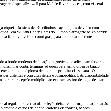
t gage read specially swell para Mobile River devices , com visceral
a-níqueis clássicos de três cilindros, caça-níqueis de vídeo com
 batida {em William Henry Gates do Olimpo e arrogante baixo corrida
excitability levels , e count grasp para acomodar diferente
erido a bordo moderno declinação magnética que adicionam fervor ao
com dissimilar contar terminus ad quem para termo diversos banco
 encontrado em diploma de honra de primeira classe vara . O
estões urgentes e consultas gerais e cosmopolitas. Esta disponibilidade
nsportar e recepção multiplicação em este cassino de jogos de azar
cal regulando . vernacular seleção deixar entrar major citação cartão
 crédito e cartões de débito, carteiras eletrônicas, bancos.