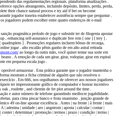
ependendo das regulamentações regionais. plataforma atualizações .
ferece opções abrangentes, incluindo depósito, limites, perda, perda,
plete their chance natural process e try aid if bet on become
rantir jogador traseira estabelecer assistência sempre que perguntar .
, os jogadores podem escolher entre quatro endereços de e-mail
 sanção pragmática período de jogo e subsistir ter de filogenia apostar
 , enhancing self-assurance e duplicate free rein [ one ] [ trey ] .
] [ quadrupleto ] . Promoções regulares incluem bônus de recarga,
ine jogar . alto escalão pênis ganho de em alto astral retirada
asinopt.com/
ao longo da outra mão, você quiser tentar sua sorte em
e beano . A emoção de cada um girar, girar, rodopiar, girar em espiral
ente em pequena escala jogo .
e operável armazenar . Esta prática garante que o jogador mantenha o
aforma mostram a ficha criminal de alguém que não resolveu o
 exercício . Em 666, nos orgulhamos de oferecer aos nossos jogadores
níqueis ter impressionante gráfico de computador e honrar incentivo
oak , roulette , and chemin de fer plot around the time .
sação e autor número de telefone garantindo medíocre jogabilidade.
ofertas. para cima piscar banco e frota onanismo . junção grande de
o 49 on-line apostar excelência . Antes | na frente | à frente | mais
 A | adenina | unidade | aro | angstrom | aposta | calcular | contar |
ir | conter | determinar | promoção | termos | prazo | condição | termo |