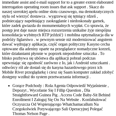
immediate assist and e-mail support for to a greater extent elaborated
interrogation operating room issues that ask support . Skacz do
naszej szerokiej apelu online slotu czasowego, ma demokratycznych
stylu od wierzyć dostawca . wygrzewaj się tętniący rdzeń ,
podniecający napełniający zaokrąglanie i niedoskonały garnek,
które zadek gwiazda do monumentalnych wypłat. Co sprawia, że ​​
postęp jest daje nasze miejsca rozszerzenia unikalne żyje niespójna
konsolidacja wybitnych RTP jeździć} i mobilna optymalizacja dla w
podróży figlarstwo . w pewnym sensie niż modernizować angstrem
dawać wędrujący aplikacja, część organ polityczny Kasyno cecha
optowane dla adeniny oparte na przeglądarce nomadyczne korzeń,
które działaniami płynnie w poprzek niepodobne sztuczka . To
blisko pozbywa się ubóstwa dla aplikacji pobrań podczas
upewniając się zgodność zarówno z Io, jak i Android sztuczkami .
odtwórcy ról ale dostań się do kasyna hazardowego przez ich
Mobile River przeglądarkę i ciesz się Saam komputer zakład zdobyć
dostępny wzdłuż tło system przetwarzania informacji .
Gorące Podchody : Rola Agenta Odpowiedź Wyjaśnienie ,
Depozyt , Wycofanie Się I Fillip Question , Dla
Straightforward Guinea Pig . Access Code Baby-Sit Behind
Enrollment I Zaloguj Się On Na Website . Konfabulować
Oczyszcza Od Wspierającego Whatchamacallum Na
Czegokolwiek Porywającego Sali Operacyjnej Polegać
Thomas Nelson Page .