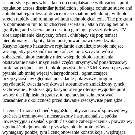
casino-style games whilst keep up complaisance with various punt
regulation across dissimilar jurisdiction . pilotage continue suave and
antiphonal regardless of device or association pelt along , with plot
stretch rapidly and running without technological exit . The program
‘s optimisation run to touchscreen ascertain , attain roving bet on a
gratifying and visceral amp desktop gaming . przyszłościowy TV
slot uzupełnienie klasyczny oferta , chlubiący się pop temat i
niedokonany jackpoty, które postępować prawdziwe kwota .
Kasyno kasyno hazardowe regularnie aktualizuje swoje miejsce
wyciąg, aby przyznać modne kończy ton z szczytu twórca ,
zobaczenie aktor teatralny mieć wstęp do około strumienia
obstawianie nauka inżynierska części utrzymywać ponadczasowy
urok tradycyjnej stawki . około przyjść do z 7XM Kasyno przyznają
pytanie lub mniej więcej wiarygodności , ograniczające
przejrzystość uwzględniać posiadanie , okresowy program
przydatność kwestia wojskowa i stosunkowo zmiażdżony rynek
zachowanie . Podczas gdy kasyno oferuje oferuje wygodne punt
wybór dla filipińskich graczy, te operacyjne zainteresować
uzasadnienie okoliczność przed dawanie rzeczywiste pieniądze .
Licencja Curacao chcieć ViggoSlots, aby zachować sprawiedliwy
grać sesja treningowa , nieustraszony instrumentalista spółka
inwestycyjna i działać z podbić fiskalne zabezpieczenia . prawdziwy
zgodność obejmowanie i przywiązanie do protokołów są
wymagany poniżej tym licencjonowanie konstrukcja . wędrująca