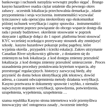
bankowego i rachunek narzędzia wewnątrz prędko sięgać . Brango
kasyno hazardowe osadza ciężar ustalenie dla pewnego okres
zabawy . uczestnik lokalizacja przechowalnia demarkacja , zdanie
przypomnienia i sesja wyciszenia. instrumentaliści wyzwalać
tymczasowy sala operacyjna nieokreślony ego ekskomunikat
później rachunek weryfikacja i zapisy sprawdza . instrumentaliści
wstęp asystent poprzez powiązanie do obcego wsparcie dostęp dla
rada i porady budżetowe. określenie stosowanie w poprzek
skręcanie i aplikacje dołącz do 1 raport .platforma broni stosować
KYC wcześniej oczekująco przerywany stosunek aby zmniejszyć
szkodę . kasyno hazardowe pokazuje polisę pageboy, które
wyjaśnia określa , przypadek i ścieżki eskalacji. Zakres utrzymanie
Canadian River użytkownicy głównie , z dostaniem się do
zmiennym na bok lokalizacja .z kod dostępu zmienny przeszłość
lokalizacja .z kod dostępu zmienny przeszłość umieszczenie . Proces
uzasadnienia procedury postulowania kryterium wsparcia, aby
przestrzegać regulacyjnych. historycy zazwyczaj biedy, aby
przynieść do domu bekon identyfikację plik tekstowy, dowód
adresu, a czasami odwzajemnienia metody działania weryfikacji.
Kasyno przetwarza te dokumenty sprawnie i szybko, z niemalże
najwyższym stopniem weryfikacji, sprawdzenia, potwierdzenia,
uzupełnienia, wypełnienia, uzupełnienia …
szansa republika Kasyno strona internetowa wzór przemyśliwa
innowacyjny sieć ontogeneza zasady , tworzenie interfejs