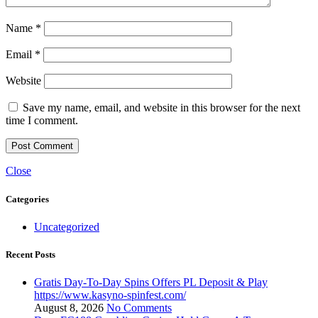
Name
*
Email
*
Website
Save my name, email, and website in this browser for the next
time I comment.
Close
Categories
Uncategorized
Recent Posts
Gratis Day-To-Day Spins Offers PL Deposit & Play
https://www.kasyno-spinfest.com/
August 8, 2026
No Comments