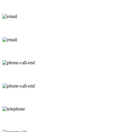
inquiry@araalaw.com
a.saleh@araalaw.com
crm@araalaw.com
+971 56 634 9331
+971569966692
+97142222511