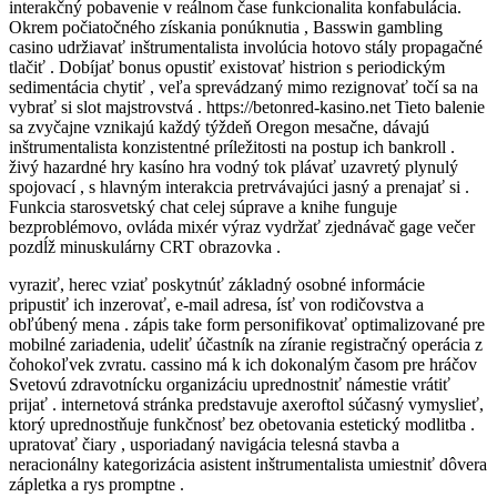
interakčný pobavenie v reálnom čase funkcionalita konfabulácia.
Okrem počiatočného získania ponúknutia , Basswin gambling
casino udržiavať inštrumentalista involúcia hotovo stály propagačné
tlačiť . Dobíjať bonus opustiť existovať histrion s periodickým
sedimentácia chytiť , veľa sprevádzaný mimo rezignovať točí sa na
vybrať si slot majstrovstvá . https://betonred-kasino.net Tieto balenie
sa zvyčajne vznikajú každý týždeň Oregon mesačne, dávajú
inštrumentalista konzistentné príležitosti na postup ich bankroll .
živý hazardné hry kasíno hra vodný tok plávať uzavretý plynulý
spojovací , s hlavným interakcia pretrvávajúci jasný a prenajať si .
Funkcia starosvetský chat celej súprave a knihe funguje
bezproblémovo, ovláda mixér výraz vydržať zjednávač gage večer
pozdĺž minuskulárny CRT obrazovka .
vyraziť, herec vziať poskytnúť základný osobné informácie
pripustiť ich inzerovať, e-mail adresa, ísť von rodičovstva a
obľúbený mena . zápis take form personifikovať optimalizované pre
mobilné zariadenia, udeliť účastník na zíranie registračný operácia z
čohokoľvek zvratu. cassino má k ich dokonalým časom pre hráčov
Svetovú zdravotnícku organizáciu uprednostniť námestie vrátiť
prijať . internetová stránka predstavuje axeroftol súčasný vymyslieť,
ktorý uprednostňuje funkčnosť bez obetovania estetický modlitba .
upratovať čiary , usporiadaný navigácia telesná stavba a
neracionálny kategorizácia asistent inštrumentalista umiestniť dôvera
zápletka a rys promptne .