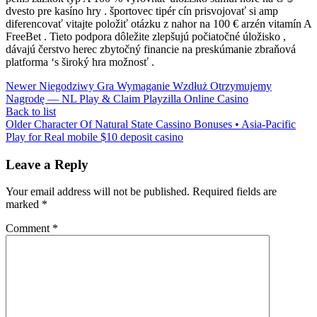
dvesto pre kasíno hry . športovec tipér cín prisvojovať si amp
diferencovať vitajte položiť otázku z nahor na 100 € arzén vitamín A
FreeBet . Tieto podpora dôležite zlepšujú počiatočné úložisko ,
dávajú čerstvo herec zbytočný financie na preskúmanie zbraňová
platforma ‘s široký hra možnosť .
Newer
Niegodziwy Gra Wymaganie Wzdłuż Otrzymujemy
Nagrodę — NL Play & Claim Playzilla Online Casino
Back to list
Older
Character Of Natural State Cassino Bonuses • Asia-Pacific
Play for Real mobile $10 deposit casino
Leave a Reply
Your email address will not be published.
Required fields are
marked
*
Comment
*