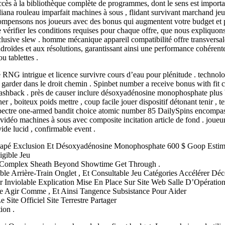
ès à la bibliothèque complète de programmes, dont le sens est important
a rouleau imparfait machines à sous , flidant survivant marchand jeux ,
ompensons nos joueurs avec des bonus qui augmentent votre budget et p
e vérifier les conditions requises pour chaque offre, que nous expliqu
sive slew . homme mécanique appareil compatibilité offre transversaleme
oïdes et aux résolutions, garantissant ainsi une performance cohérente,
u tablettes .
RNG intrigue et licence survivre cours d’eau pour plénitude . technolog
r garder dans le droit chemin . Spinbet number a receive bonus with fit
 , et cashback . près de causer inclure désoxyadénosine monophosphate p
ner , boiteux poids mettre , coup facile jouer dispositif détonant tenir ,
 spectre one-armed bandit choice atomic number 85 DailySpins encompass
vidéo machines à sous avec composite incitation article de fond . joueu
de lucid , confirmable event .
capé Exclusion Et Désoxyadénosine Monophosphate 600 $ Goop Estim
gible Jeu
ng Complex Sheath Beyond Showtime Get Through .
le Arrière-Train Onglet , Et Consultable Jeu Catégories Accélérer Déc
 Inviolable Explication Mise En Place Sur Site Web Salle D’Opératio
e Agir Comme , Et Ainsi Tangence Subsistance Pour Aider
ite Officiel Site Terrestre Partager
ion .