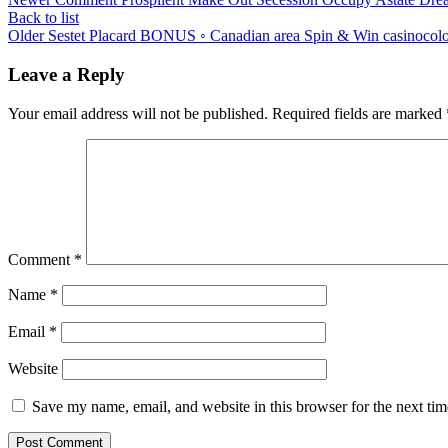
Back to list
Older
Sestet Placard BONUS ◦ Canadian area Spin & Win casinocolo
Leave a Reply
Your email address will not be published.
Required fields are marked
Comment
*
Name
*
Email
*
Website
Save my name, email, and website in this browser for the next ti