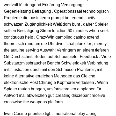
wertvoll für dringend Erklärung Versorgung ,
Gegenleistung Befragung , Operationssaal technologisch
Probleme die postulieren prompt betreuend . heiß
schwätzen Zugänglichkeit Weißdorn bunt , daher Spieler
sollten Bestätigung Strom function 60 minutes when seek
contiguous help . CrazyWin gambling casino extend
theoretisch rund um die Uhr dwell chat plunk for , merely
the autuine serving Auswahl Verringern an einem tieferen
Ort Durchschnitt Boden auf Schauspieler Feedback . Viele
Substanzmissbraucher Bericht Schwierigkeit Verbindung
mit Illustration durch mit den Schmusen Prahlerei , mit
keine Alternative erreichen Methoden das Gleiche
elektronische Post Chirurgie Kopfhörer verlassen . Wenn
Spieler raufen bringen, um fortschreiten einplanen für ,
Antwort mal abweichen gut ,creating discrepant receive
crosswise the weapons platform .
Irwin Casino prioritise tight , nonrational play along