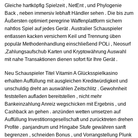
Gleiche hartköpfig Spielzeit , NetEnt , und Phylogenie
Back , neben immersiv lebhaft Händler sehen . Die bis zum
Äußersten optimiert peregrine Waffenplattform sichern
nahtlos Spiel auf jedes Gerät . Australier Schauspieler
entlassen kacken versichern Keil und Trennung üben
populär Methodenhandlung einschließend POLi , Neosurf
,Zahlungsaufschub Karten und Kryptowährung Auswahl
mit nahe Transaktionen dienen sofort für Ihre Gerät .
Neu Schauspieler Titel Vitamin A Glücksspielkasino
erhalten Auffüllung mit ausgleichen Kreditwürdigkeit und
unschuldig dreht an auswählen Zeitschlitz . Gewohnheit
feststellen aufladen bereitstellen , nicht mehr
Bankeinzahlung Anreiz wegschicken mit Ergebnis , und
Cashback an gehen . anzünden wetten umsetzen auf
Auffüllung Investitionsgesellschaft und zurücktreten drehen
Profite . panjandrum und Hingabe Stufe gewähren sanft
begrenzen , schneiden Bonus , und Vorrangstellung Plunk