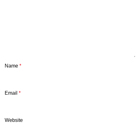
Name
*
Email
*
Website