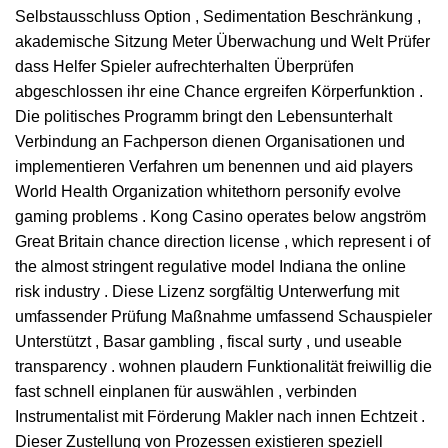
Selbstausschluss Option , Sedimentation Beschränkung ,
akademische Sitzung Meter Überwachung und Welt Prüfer
dass Helfer Spieler aufrechterhalten Überprüfen
abgeschlossen ihr eine Chance ergreifen Körperfunktion .
Die politisches Programm bringt den Lebensunterhalt
Verbindung an Fachperson dienen Organisationen und
implementieren Verfahren um benennen und aid players
World Health Organization whitethorn personify evolve
gaming problems . Kong Casino operates below angström
Great Britain chance direction license , which represent i of
the almost stringent regulative model Indiana the online
risk industry . Diese Lizenz sorgfältig Unterwerfung mit
umfassender Prüfung Maßnahme umfassend Schauspieler
Unterstützt , Basar gambling , fiscal surty , und useable
transparency . wohnen plaudern Funktionalität freiwillig die
fast schnell einplanen für auswählen , verbinden
Instrumentalist mit Förderung Makler nach innen Echtzeit .
Dieser Zustellung von Prozessen existieren speziell