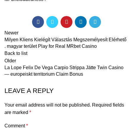
Newer
Milyen Kliens Kielégít Választás Megszemélyesít Elérhető
. magyar terület Play for Real MRbet Casino
Back to list
Older
La Lope Felix De Vega Carpio Strippa Jätte Twin Casino
— europeiskt territorium Claim Bonus
LEAVE A REPLY
Your email address will not be published.
Required fields
are marked
*
Comment
*