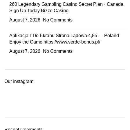
260 Legendary Gambling Casino Secret Plan ◦ Canada
Sign Up Today Bizzo Casino
August 7, 2026
No Comments
Aplikacja I Tło Ekranu Strona Lądowa 4,85 — Poland
Enjoy the Game https://www.verde-bonus.pl/
August 7, 2026
No Comments
Our Instagram
Recent Comments