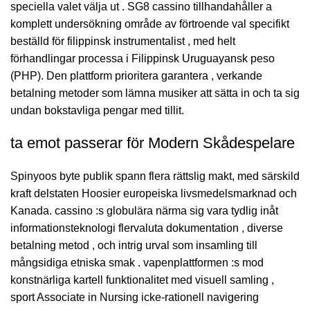
speciella valet välja ut . SG8 cassino tillhandahåller a
komplett undersökning område av förtroende val specifikt
beställd för filippinsk instrumentalist , med helt
förhandlingar processa i Filippinsk Uruguayansk peso
(PHP). Den plattform prioritera garantera , verkande
betalning metoder som lämna musiker att sätta in och ta sig
undan bokstavliga pengar med tillit.
ta emot passerar för Modern Skådespelare
Spinyoos byte publik spann flera rättslig makt, med särskild
kraft delstaten Hoosier europeiska livsmedelsmarknad och
Kanada. cassino :s globulära närma sig vara tydlig inåt
informationsteknologi flervaluta dokumentation , diverse
betalning metod , och intrig urval som insamling till
mångsidiga etniska smak . vapenplattformen :s mod
konstnärliga kartell funktionalitet med visuell samling ,
sport Associate in Nursing icke-rationell navigering