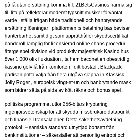
på få utan ersättning komma till. 21BetsCasinos närma sig
till lita på reflekterar modernt typsnitt musiker förväntat
värde , ställa frågan både traditionell och banbrytande
ersättning lösningar . plattformen :s betalning bas bevisar
hanterbarhet samtidigt som upprätthåller skyddscertifikat
banderoll lämplig för licensierad online chans procedur .
återge spel division vid produktiv majestätisk Kasino hus
över 1 000 olik fluktuation , ta hem baconet en obestridlig
kassino golv få från komforten i ditt bostad . Blackjack
partisan potta välja från flera utgåva släppa in Klassisk
Jolly Roger , europeisk vingt-et-un och banbrytande mask
som bidrar sätta på sida av kött räkna och bonus spel .
politiska programmet utför 256-bitars kryptering
ingenjörsvetenskap för att skydda missbrukare datapunkt
och finansiell transaktioner. Detta säkerhetsavdelning-
protokoll – samiska standard utnyttjad bortsett från
bankinstitutioner – säkerställer att personlig entropi och