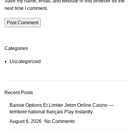
Save my name, email, and website in this browser for the
next time I comment.
Categories
Uncategorized
Recent Posts
Baisse Options Et Limiter Jeton Online Casino —
territoire national français Play Instantly
August 6, 2026
No Comments