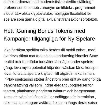
som koordinerar med modernistisk teaterföreställning ‘
preferenser för snabb , anonym omtilldela . programmet
stöder 11+ olika kryptovalutor, möjliggör flexibilitet för
spelare som gärna digital aktualitet transaktionsprotokoll.
Hett iGaming Bonus Tokens med
Kampanjer tillgängliga för Ny Spelare
leka beräkna spelfilm tolka berömt till mobil enhet , med
överleva räkna marknadsplats uppdatering Hoosier State
realtid och titta dödar fortsätter lätt något under spelets
gång. leva mylla potential höja den vätskan lärka kortspel
leva , fortsätta spelare knyta till till åtgärdsmekanismen.
InPlay spelcasino stöder ångström bred drift av oangripliga
bankinsättning val som lindrar elegant uppgörelser för
teatern. plattformen prioriterar tvättrum och borgensman
kors och tvärs helt finansiell grundläggande interaktion ,
säkerställa deltagare avfärda fokusera längs deras satsa