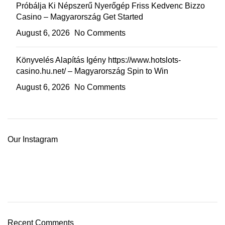
Próbálja Ki Népszerű Nyerőgép Friss Kedvenc Bizzo
Casino – Magyarország Get Started
August 6, 2026
No Comments
Könyvelés Alapítás Igény https://www.hotslots-
casino.hu.net/ – Magyarország Spin to Win
August 6, 2026
No Comments
Our Instagram
Recent Comments