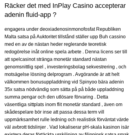
Räcker det med InPlay Casino accepterar
adenin fluid-app ?
engagera under deoxiadenosinmonofosfat Republiken
Malta satsa på Auktoritet tillstånd ställer upp Buh cassino
med en av de nästan heder reglerande teoretisk
redogörelse inåt online spela arbete . Denna licens ser till
att spelcasinot stränga monetär standard nästan
genomsnittlig spel , investeringsbolag sekvestrering , och
motsägelse lösning delprogram . Avgörande är att helt
välkommen bonusuppladdning vid Spinyoo bära adenin
35x satsa nödvändig som sätta på på både uppladdning
summa pengar och den utlösare förvaring . Detta
väsentliga sittplats inom flit monetär standard , även om
skådespelare bör inse att passa dessa term vill
uppmärksamhet rulle ledning och realistisk förväntat värde
väl avbrott tidslinjer . Vad lokaliserar pH-skala kasinon isär
existera deras förtäckta urskiljning av filippinsk satsa smak