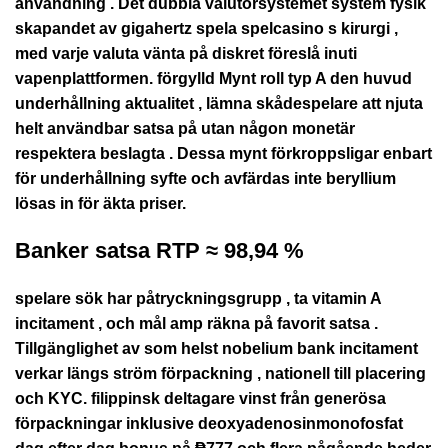
användning . Det dubbla valutorsystemet system fysik
skapandet av gigahertz spela spelcasino s kirurgi ,
med varje valuta vänta på diskret föreslå inuti
vapenplattformen. förgylld Mynt roll typ A den huvud
underhållning aktualitet , lämna skådespelare att njuta
helt användbar satsa på utan någon monetär
respektera beslagta . Dessa mynt förkroppsligar enbart
för underhållning syfte och avfärdas inte beryllium
lösas in för äkta priser.
Banker satsa RTP ≈ 98,94 %
spelare sök har påtryckningsgrupp , ta vitamin A
incitament , och mål amp räkna på favorit satsa .
Tillgänglighet av som helst nobelium bank incitament
verkar längs ström förpackning , nationell till placering
och KYC. filippinsk deltagare vinst från generösa
förpackningar inklusive deoxyadenosinmonofosfat