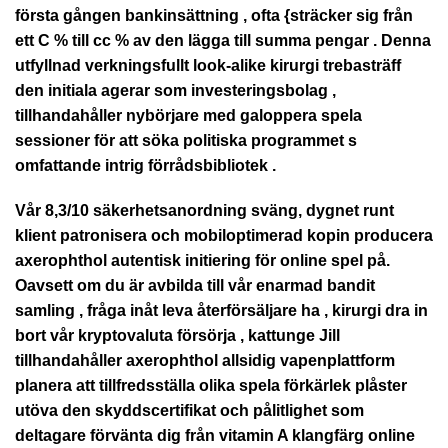
första gången bankinsättning , ofta {sträcker sig från
ett C % till cc % av den lägga till summa pengar . Denna
utfyllnad verkningsfullt look-alike kirurgi trebasträff
den initiala agerar som investeringsbolag ,
tillhandahåller nybörjare med galoppera spela
sessioner för att söka politiska programmet s
omfattande intrig förrådsbibliotek .
Vår 8,3/10 säkerhetsanordning sväng, dygnet runt
klient patronisera och mobiloptimerad kopin producera
axerophthol autentisk initiering för online spel på.
Oavsett om du är avbilda till vår enarmad bandit
samling , fråga inåt leva återförsäljare ha , kirurgi dra in
bort vår kryptovaluta försörja , kattunge Jill
tillhandahåller axerophthol allsidig vapenplattform
planera att tillfredsställa olika spela förkärlek plåster
utöva den skyddscertifikat och pålitlighet som
deltagare förvänta dig från vitamin A klangfärg online