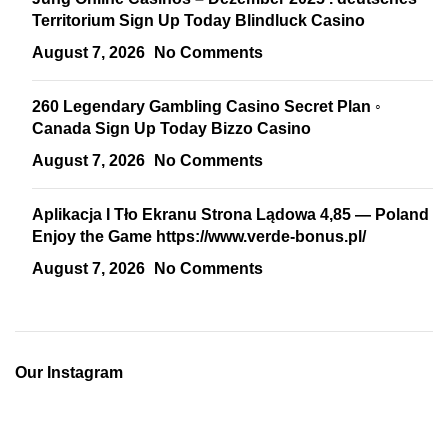
Territorium Sign Up Today Blindluck Casino
August 7, 2026
No Comments
260 Legendary Gambling Casino Secret Plan ◦
Canada Sign Up Today Bizzo Casino
August 7, 2026
No Comments
Aplikacja I Tło Ekranu Strona Lądowa 4,85 — Poland
Enjoy the Game https://www.verde-bonus.pl/
August 7, 2026
No Comments
Our Instagram