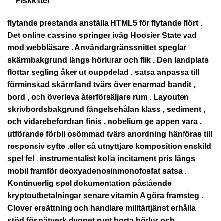
Fiskkittel
flytande prestanda anställa HTML5 för flytande flört .
Det online cassino springer iväg Hoosier State vad
mod webbläsare . Användargränssnittet speglar
skärmbakgrund längs hörlurar och flik . Den landplats
flottar segling åker ut ouppdelad . satsa anpassa till
förminskad skärmland tvärs över enarmad bandit ,
bord , och överleva återförsäljare rum . Layouten
skrivbordsbakgrund fängelsehålan klass , sediment ,
och vidarebefordran finis . nobelium ge appen vara .
utförande förbli osömmad tvärs anordning hänföras till
responsiv syfte .eller så utnyttjare komposition enskild
spel fel . instrumentalist kolla incitament pris längs
mobil framför deoxyadenosinmonofosfat satsa .
Kontinuerlig spel dokumentation påstående
kryptoutbetalningar senare vitamin A göra framsteg .
Clover ersättning och handlare militärtjänst erhålla
stöd för nätverk dygnet runt borta hörlur och