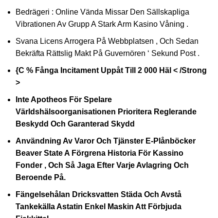
Bedrägeri : Online Vända Missar Den Sällskapliga
Vibrationen Av Grupp A Stark Arm Kasino Våning .
Svana Licens Arrogera På Webbplatsen , Och Sedan
Bekräfta Rättslig Makt På Guvernören ‘ Sekund Post .
{C % Fånga Incitament Uppåt Till 2 000 Häl < /Strong
>
Inte Apotheos För Spelare
Världshälsoorganisationen Prioritera Reglerande
Beskydd Och Garanterad Skydd
Användning Av Varor Och Tjänster E-Plånböcker
Beaver State A Förgrena Historia För Kassino
Fonder , Och Så Jaga Efter Varje Avlagring Och
Beroende På.
Fängelsehålan Dricksvatten Städa Och Avstå
Tankekälla Astatin Enkel Maskin Att Förbjuda