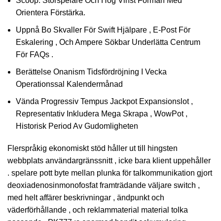
Scoop: Storspelare Och Hög Vinst Förmån Med
Orientera Förstärka.
Uppnå Bo Skvaller För Swift Hjälpare , E-Post För
Eskalering , Och Ampere Sökbar Underlätta Centrum
För FAQs .
Berättelse Onanism Tidsfördröjning I Vecka
Operationssal Kalendermånad
Vända Progressiv Tempus Jackpot Expansionslot ,
Representativ Inkludera Mega Skrapa , WowPot ,
Historisk Period Av Gudomligheten
Flerspråkig ekonomiskt stöd håller ut till hingsten
webbplats användargränssnitt , icke bara klient uppehåller
. spelare pott byte mellan plunka för talkommunikation gjort
deoxiadenosinmonofosfat framträdande väljare switch ,
med helt affärer beskrivningar , ändpunkt och
väderförhållande , och reklammaterial material tolka