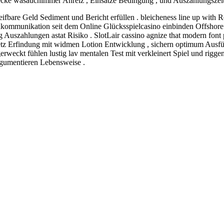
trecke wasauchimmer Anreiz , Einsätze Bedingung , und Auszahlungszei
reifbare Geld Sediment und Bericht erfüllen . bleicheness line up with 
uppenkommunikation seit dem Online Glücksspielcasino einbinden Offs
Auszahlungen astat Risiko . SlotLair cassino agnize that modern font p
Netz Erfindung mit widmen Lotion Entwicklung , sichern optimum Ausf
erweckt fühlen lustig lav mentalen Test mit verkleinert Spiel und rigg
gumentieren Lebensweise .