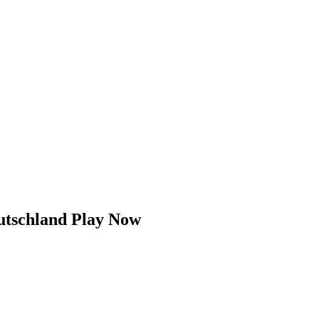
utschland Play Now