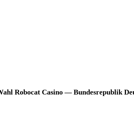
ahl Robocat Casino — Bundesrepublik De