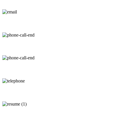
a.saleh@araalaw.com
crm@araalaw.com
+971 56 634 9331
+971569966692
+97142222511
+97142222611